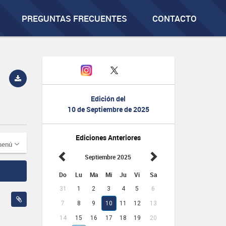
PREGUNTAS FRECUENTES
CONTACTO
Edición del
10 de Septiembre de 2025
Ediciones Anteriores
menú
Septiembre 2025
Do
Lu
Ma
Mi
Ju
Vi
Sa
31
1
2
3
4
5
6
7
8
9
10
11
12
13
14
15
16
17
18
19
20