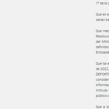
1º de la
Que en e
serían be
Que medi
Resoluc
del MINI
definido
Entidade
Que tal 
de 2022
DEPORT
conside
informac
Artículo 
público d
Que a lo