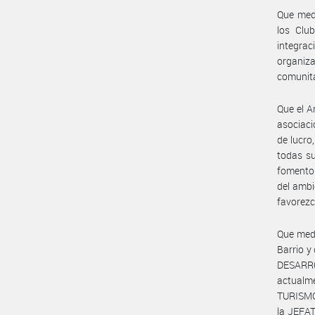
Que medi
los Clu
integrac
organiza
comunita
Que el A
asociaci
de lucro
todas su
fomento 
del ambi
favorezc
Que medi
Barrio y
DESARR
actualm
TURISMO
la JEFAT