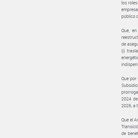
los role
empresas
público 
Que, en
reestruc
de asegu
(i) tras
energéti
indispen
Que por 
Subsidio
prorroga
2024 de
2026, a 
Que el A
Transici
de benef