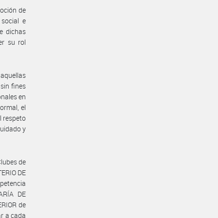
moción de
social e
de dichas
er su rol
 aquellas
sin fines
onales en
ormal, el
l respeto
cuidado y
Clubes de
STERIO DE
etencia
TARÍA DE
ERIOR de
ar a cada