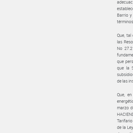
adecuaci
establec
Barrio y
términos
Que, tal
las Reso
No 27.2
fundamen
que pers
que la 
subsidios
de las i
Que, en
energéti
marzo d
HACIEND
Tarifari
de la Le