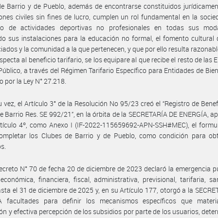
e Barrio y de Pueblo, además de encontrarse constituidos jurídicame
ones civiles sin fines de lucro, cumplen un rol fundamental en la socie
llo de actividades deportivas no profesionales en todas sus moda
ndo sus instalaciones para la educación no formal, el fomento cultural
iados y la comunidad a la que pertenecen, y que por ello resulta razonabl
specta al beneficio tarifario, se los equipare al que recibe el resto de las
Público, a través del Régimen Tarifario Específico para Entidades de Bien
o por la Ley N° 27.218.
u vez, el Artículo 3° de la Resolución No 95/23 creó el “Registro de Benefi
e Barrio Res. SE 992/21”, en la órbita de la SECRETARÍA DE ENERGÍA, 
rtículo 4º, como Anexo I (IF-2022-115659692-APN-SSH#MEC), el formul
ompletar los Clubes de Barrio y de Pueblo, como condición para obt
os.
ecreto N° 70 de fecha 20 de diciembre de 2023 declaró la emergencia p
económica, financiera, fiscal, administrativa, previsional, tarifaria, san
asta el 31 de diciembre de 2025 y, en su Artículo 177, otorgó a la SECR
 facultades para definir los mecanismos específicos que materia
ón y efectiva percepción de los subsidios por parte de los usuarios, det