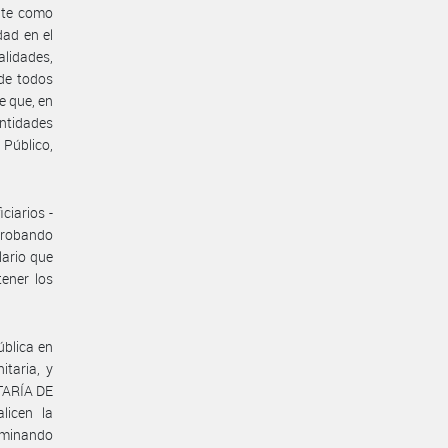
nte como
dad en el
lidades,
 de todos
e que, en
 Entidades
 Público,
ciarios -
aprobando
ario que
ener los
ública en
itaria, y
ETARÍA DE
licen la
erminando