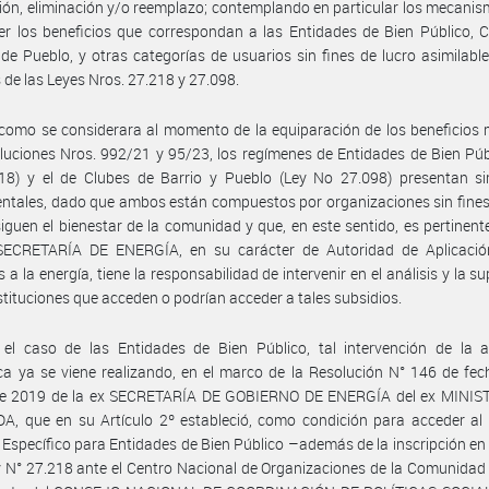
ón, eliminación y/o reemplazo; contemplando en particular los mecani
er los beneficios que correspondan a las Entidades de Bien Público, 
 de Pueblo, y otras categorías de usuarios sin fines de lucro asimilable
 de las Leyes Nros. 27.218 y 27.098.
 como se considerara al momento de la equiparación de los beneficios
luciones Nros. 992/21 y 95/23, los regímenes de Entidades de Bien Púb
18) y el de Clubes de Barrio y Pueblo (Ley No 27.098) presentan sim
tales, dado que ambos están compuestos por organizaciones sin fines
iguen el bienestar de la comunidad y que, en este sentido, es pertinent
SECRETARÍA DE ENERGÍA, en su carácter de Autoridad de Aplicació
 a la energía, tiene la responsabilidad de intervenir en el análisis y la s
nstituciones que acceden o podrían acceder a tales subsidios.
 el caso de las Entidades de Bien Público, tal intervención de la a
ca ya se viene realizando, en el marco de la Resolución N° 146 de fe
e 2019 de la ex SECRETARÍA DE GOBIERNO DE ENERGÍA del ex MINIS
A, que en su Artículo 2º estableció, como condición para acceder al
o Específico para Entidades de Bien Público –además de la inscripción en
y N° 27.218 ante el Centro Nacional de Organizaciones de la Comunida