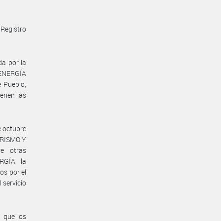
 Registro
a por la
 ENERGÍA
 Pueblo,
ienen las
e octubre
URISMO Y
e otras
ERGÍA la
os por el
l servicio
, que los