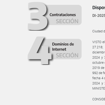
Dispo
DI-20
Ciudad 
VISTO e
27.218;
diciembr
2024 y 
octubre 
2019 de
992 de f
fecha 4 
2024 y 
MINISTE
CONSID