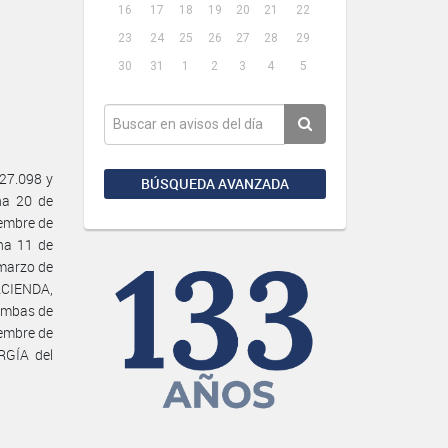
16
17
18
19
20
21
22
23
24
25
26
27
28
29
30
31
1
2
3
4
5
27.098 y
BÚSQUEDA AVANZADA
ha 20 de
iembre de
ha 11 de
marzo de
ACIENDA,
 ambas de
iembre de
RGÍA del