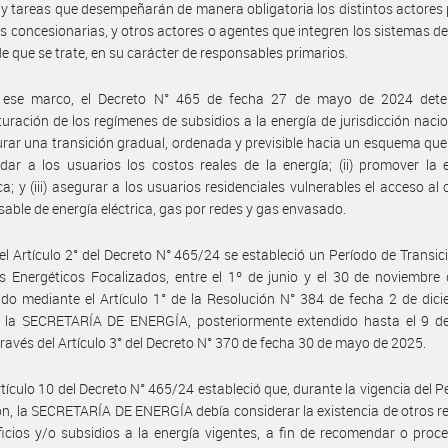
s y tareas que desempeñarán de manera obligatoria los distintos actores 
 concesionarias, y otros actores o agentes que integren los sistemas del
de que se trate, en su carácter de responsables primarios.
 ese marco, el Decreto N° 465 de fecha 27 de mayo de 2024 dete
turación de los regímenes de subsidios a la energía de jurisdicción nacion
rar una transición gradual, ordenada y previsible hacia un esquema que
ladar a los usuarios los costos reales de la energía; (ii) promover la e
ca; y (iii) asegurar a los usuarios residenciales vulnerables el acceso a
sable de energía eléctrica, gas por redes y gas envasado.
el Artículo 2° del Decreto N° 465/24 se estableció un Período de Transic
s Energéticos Focalizados, entre el 1º de junio y el 30 de noviembre
do mediante el Artículo 1° de la Resolución N° 384 de fecha 2 de dic
 la SECRETARÍA DE ENERGÍA, posteriormente extendido hasta el 9 de 
través del Artículo 3° del Decreto N° 370 de fecha 30 de mayo de 2025.
rtículo 10 del Decreto N° 465/24 estableció que, durante la vigencia del P
ón, la SECRETARÍA DE ENERGÍA debía considerar la existencia de otros 
icios y/o subsidios a la energía vigentes, a fin de recomendar o proc