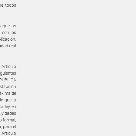
de todos
 aquellas
d con los
plicación,
idad real
o Artículo
iguientes
EPÚBLICA
stitución
áxima de
de que la
a ley, en
tividades
o formal,
, para el
l Artículo