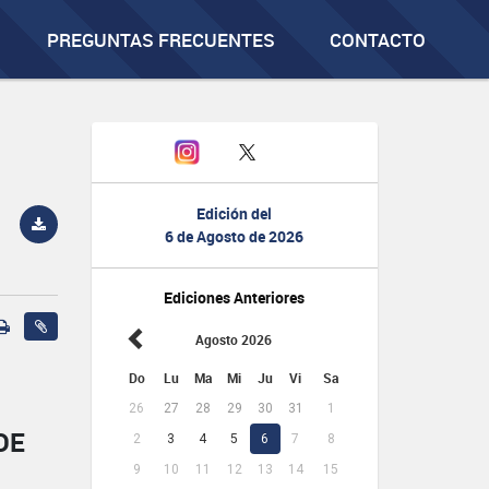
PREGUNTAS FRECUENTES
CONTACTO
Edición del
6 de Agosto de 2026
Ediciones Anteriores
Agosto 2026
Do
Lu
Ma
Mi
Ju
Vi
Sa
26
27
28
29
30
31
1
DE
2
3
4
5
6
7
8
9
10
11
12
13
14
15