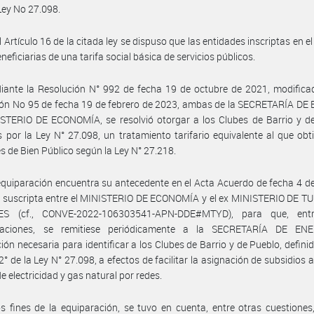
 Ley No 27.098.
l Artículo 16 de la citada ley se dispuso que las entidades inscriptas en el
neficiarias de una tarifa social básica de servicios públicos.
ante la Resolución N° 992 de fecha 19 de octubre de 2021, modificad
ión No 95 de fecha 19 de febrero de 2023, ambas de la SECRETARÍA DE
STERIO DE ECONOMÍA, se resolvió otorgar a los Clubes de Barrio y de
s por la Ley N° 27.098, un tratamiento tarifario equivalente al que obt
s de Bien Público según la Ley N° 27.218.
equiparación encuentra su antecedente en el Acta Acuerdo de fecha 4 d
, suscripta entre el MINISTERIO DE ECONOMÍA y el ex MINISTERIO DE T
ES (cf., CONVE-2022-106303541-APN-DDE#MTYD), para que, entr
raciones, se remitiese periódicamente a la SECRETARÍA DE EN
ión necesaria para identificar a los Clubes de Barrio y de Pueblo, definid
2° de la Ley N° 27.098, a efectos de facilitar la asignación de subsidios a
e electricidad y gas natural por redes.
s fines de la equiparación, se tuvo en cuenta, entre otras cuestiones