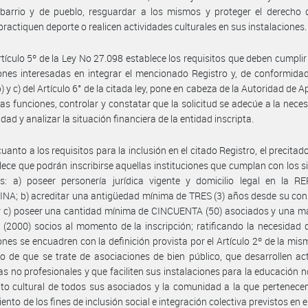
 barrio y de pueblo, resguardar a los mismos y proteger el derecho 
practiquen deporte o realicen actividades culturales en sus instalaciones.
rtículo 5º de la Ley No 27.098 establece los requisitos que deben cumplir
iones interesadas en integrar el mencionado Registro y, de conformida
) y c) del Artículo 6° de la citada ley, pone en cabeza de la Autoridad de A
ras funciones, controlar y constatar que la solicitud se adecúe a la neces
idad y analizar la situación financiera de la entidad inscripta.
uanto a los requisitos para la inclusión en el citado Registro, el precitad
lece que podrán inscribirse aquellas instituciones que cumplan con los s
os: a) poseer personería jurídica vigente y domicilio legal en la R
A; b) acreditar una antigüedad mínima de TRES (3) años desde su con
y c) poseer una cantidad mínima de CINCUENTA (50) asociados y una m
(2000) socios al momento de la inscripción; ratificando la necesidad 
iones se encuadren con la definición provista por el Artículo 2º de la mism
do de que se trate de asociaciones de bien público, que desarrollen ac
as no profesionales y que faciliten sus instalaciones para la educación n
to cultural de todos sus asociados y la comunidad a la que pertenecen
nto de los fines de inclusión social e integración colectiva previstos en e