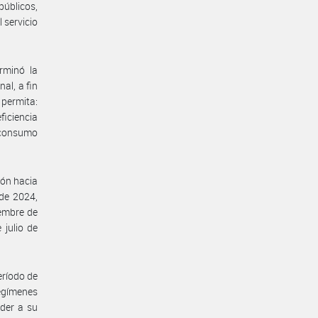
públicos,
 servicio
rminó la
al, a fin
 permita:
ficiencia
l consumo
ión hacia
 de 2024,
iembre de
julio de
eríodo de
regímenes
eder a su