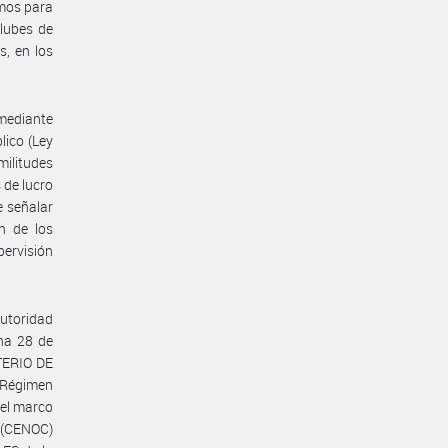
smos para
Clubes de
s, en los
 mediante
lico (Ley
ilitudes
 de lucro
e señalar
n de los
upervisión
utoridad
cha 28 de
TERIO DE
 Régimen
 el marco
d (CENOC)