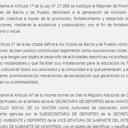
ante el Artículo 1º de la Ley N° 27.098 se instituyó el Régimen de Pro
bes de Barrio y de Pueblo, destinado a la generación de inclusión 
ión colectiva a través de la promoción, fortalecimiento y desarrollo 
ciones, mediante la asistencia y colaboración, con el fin de fortalec
rio y social.
rtículo 2º de la ley citada define a los Clubes de Barrio y de Pueblo como
ones de bien público constituidas legalmente como asociaciones civiles 
, que tengan por objeto el desarrollo de actividades deportivas no profesi
s modalidades y que faciliten sus instalaciones para la educación no f
cultural de todos sus asociados y la comunidad a la que pertenecen, y e
ente, promoviendo los mecanismos de socialización que garanticen su 
an su sustentabilidad.
ante el Artículo 4º de la misma norma se creó el Registro Nacional de 
 de Pueblo, en el ámbito de la ex SECRETARÍA DE DEPORTES del ex MINI
OLLO SOCIAL DE LA NACIÓN como Autoridad de Aplicación, comp
ente ejercida por la SUBSECRETARÍA DE DEPORTES de la SECRE
, AMBIENTE y DEPORTES de la VICEJEFATURA DE GABINETE DEL INT
URA DE GABINETE DE MINISTROS, con el objeto de identificar y clasific