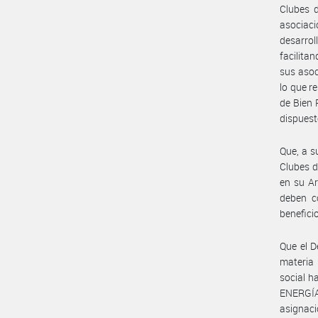
Clubes d
asociaci
desarro
facilita
sus asoc
lo que re
de Bien 
dispuest
Que, a s
Clubes d
en su A
deben c
benefici
Que el D
materia 
social h
ENERGÍA
asignaci