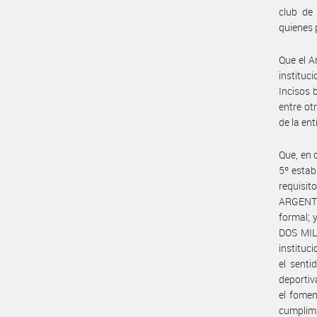
club de
quienes 
Que el A
instituc
Incisos b
entre ot
de la ent
Que, en c
5º estab
requisit
ARGENTIN
formal; 
DOS MIL 
instituc
el senti
deportiv
el fomen
cumplimie