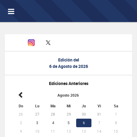
Toggle
navigation
Edición del
6 de Agosto de 2026
Ediciones Anteriores
Agosto 2026
Do
Lu
Ma
Mi
Ju
Vi
Sa
26
27
28
29
30
31
1
2
3
4
5
6
7
8
9
10
11
12
13
14
15