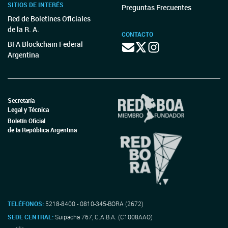
SITIOS DE INTERÉS
Preguntas Frecuentes
Red de Boletines Oficiales
de la R. A.
CONTACTO
BFA Blockchain Federal
Argentina
Secretaría
Legal y Técnica
Boletín Oficial
de la República Argentina
TELÉFONOS:
5218-8400 - 0810-345-BORA (2672)
SEDE CENTRAL:
Suipacha 767, C.A.B.A. (C1008AAO)