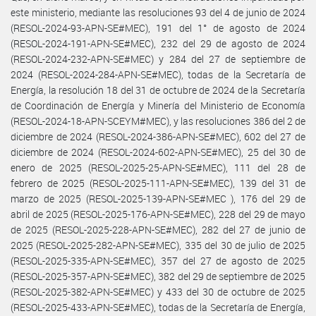
este ministerio, mediante las resoluciones 93 del 4 de junio de 2024
(RESOL-2024-93-APN-SE#MEC), 191 del 1° de agosto de 2024
(RESOL-2024-191-APN-SE#MEC), 232 del 29 de agosto de 2024
(RESOL-2024-232-APN-SE#MEC) y 284 del 27 de septiembre de
2024 (RESOL-2024-284-APN-SE#MEC), todas de la Secretaría de
Energía, la resolución 18 del 31 de octubre de 2024 de la Secretaría
de Coordinación de Energía y Minería del Ministerio de Economía
(RESOL-2024-18-APN-SCEYM#MEC), y las resoluciones 386 del 2 de
diciembre de 2024 (RESOL-2024-386-APN-SE#MEC), 602 del 27 de
diciembre de 2024 (RESOL-2024-602-APN-SE#MEC), 25 del 30 de
enero de 2025 (RESOL-2025-25-APN-SE#MEC), 111 del 28 de
febrero de 2025 (RESOL-2025-111-APN-SE#MEC), 139 del 31 de
marzo de 2025 (RESOL-2025-139-APN-SE#MEC ), 176 del 29 de
abril de 2025 (RESOL-2025-176-APN-SE#MEC), 228 del 29 de mayo
de 2025 (RESOL-2025-228-APN-SE#MEC), 282 del 27 de junio de
2025 (RESOL-2025-282-APN-SE#MEC), 335 del 30 de julio de 2025
(RESOL-2025-335-APN-SE#MEC), 357 del 27 de agosto de 2025
(RESOL-2025-357-APN-SE#MEC), 382 del 29 de septiembre de 2025
(RESOL-2025-382-APN-SE#MEC) y 433 del 30 de octubre de 2025
(RESOL-2025-433-APN-SE#MEC), todas de la Secretaría de Energía,