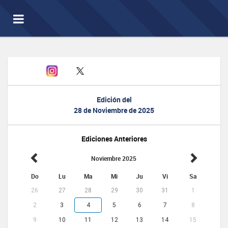
Toggle
navigation
Edición del
28 de Noviembre de 2025
Ediciones Anteriores
Noviembre 2025
Do
Lu
Ma
Mi
Ju
Vi
Sa
26
27
28
29
30
31
1
2
3
4
5
6
7
8
9
10
11
12
13
14
15