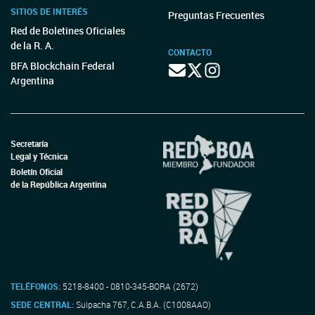
SITIOS DE INTERÉS
Preguntas Frecuentes
Red de Boletines Oficiales
de la R. A.
CONTACTO
BFA Blockchain Federal
Argentina
Secretaría
Legal y Técnica
Boletín Oficial
de la República Argentina
TELÉFONOS:
5218-8400 - 0810-345-BORA (2672)
SEDE CENTRAL:
Suipacha 767, C.A.B.A. (C1008AAO)