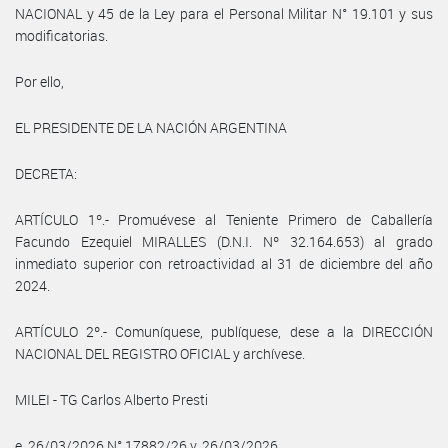
NACIONAL y 45 de la Ley para el Personal Militar N° 19.101 y sus
modificatorias.
Por ello,
EL PRESIDENTE DE LA NACIÓN ARGENTINA
DECRETA:
ARTÍCULO 1º.- Promuévese al Teniente Primero de Caballería
Facundo Ezequiel MIRALLES (D.N.I. Nº 32.164.653) al grado
inmediato superior con retroactividad al 31 de diciembre del año
2024.
ARTÍCULO 2º.- Comuníquese, publíquese, dese a la DIRECCIÓN
NACIONAL DEL REGISTRO OFICIAL y archívese.
MILEI - TG Carlos Alberto Presti
e. 26/03/2026 N° 17882/26 v. 26/03/2026