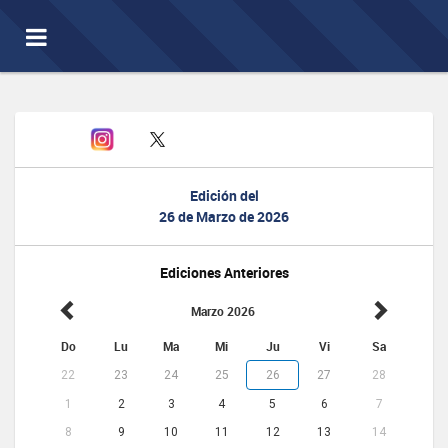
Toggle
navigation
Edición del
26 de Marzo de 2026
Ediciones Anteriores
Marzo 2026
Do
Lu
Ma
Mi
Ju
Vi
Sa
22
23
24
25
26
27
28
1
2
3
4
5
6
7
8
9
10
11
12
13
14