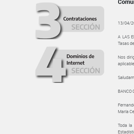
Comun
13/04/2
A LAS E
Tasas de
Nos diri
aplicable
Saludam
BANCO 
Fernando
María Ce
Toda la 
Estadís