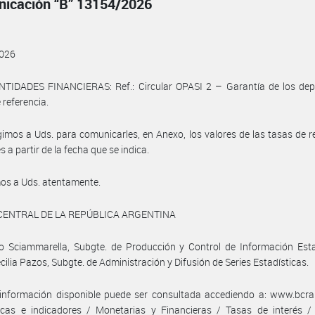
icación “B” 13154/2026
026
NTIDADES FINANCIERAS: Ref.: Circular OPASI 2 – Garantía de los dep
 referencia.
gimos a Uds. para comunicarles, en Anexo, los valores de las tasas de r
s a partir de la fecha que se indica.
os a Uds. atentamente.
CENTRAL DE LA REPÚBLICA ARGENTINA
 Sciammarella, Subgte. de Producción y Control de Información Estad
cilia Pazos, Subgte. de Administración y Difusión de Series Estadísticas.
información disponible puede ser consultada accediendo a: www.bcra.
ticas e indicadores / Monetarias y Financieras / Tasas de interés /