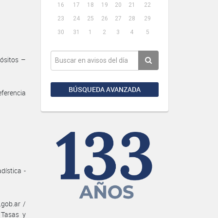
16
17
18
19
20
21
22
23
24
25
26
27
28
29
30
31
1
2
3
4
5
ósitos –
BÚSQUEDA AVANZADA
eferencia
ística -
gob.ar /
 Tasas y