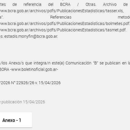
cientes de referencia del BCRA / Otras. Archivo de 
/www.bcra.gob.ar/archivos/pdfs/PublicacionesEstadisticas/tasser.x
rantía”. Referencias metodológi
www.bcra.gob.ar/archivos/pdfs/PublicacionesEstadisticas/bolmetes.pdf
www.bcra.gob.ar/archivos/pdfs/PublicacionesEstadisticas/tasmet.pdf.
s: estadis.monyfin@bcra.gob.ar.
/los Anexo/s que integra/n este(a) Comunicación “B” se publican en l
BORA -www.boletinoficial.gob.ar-
4/2026 N° 22926/26 v. 15/04/2026
e publicación 15/04/2026
Anexo - 1