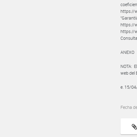
coefi
https:/
“Ga
https://
https://
Consulta
ANEXO
NOTA: El
web del 
e. 15/0
Fecha d