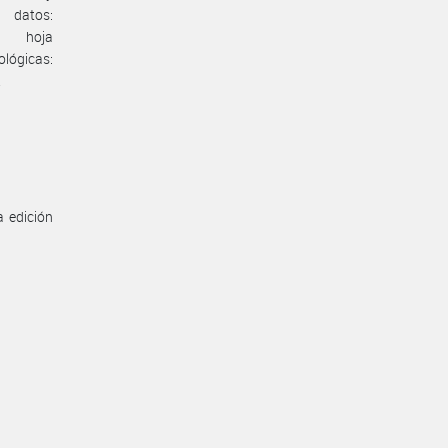
datos:
ls, hoja
cas:
.
a edición