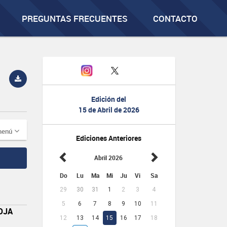
PREGUNTAS FRECUENTES
CONTACTO
Edición del
15 de Abril de 2026
menú
Ediciones Anteriores
Abril 2026
Do
Lu
Ma
Mi
Ju
Vi
Sa
29
30
31
1
2
3
4
5
6
7
8
9
10
11
OJA
12
13
14
15
16
17
18