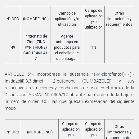
Campo de
Campo de
Otras
aplicación
N° ORD
(NOMBRE INCI)
aplicación y/o
limitaciones y
y/o
utilización
requerimientos
utilización
Piritionato de
Agente
Zinc (ZINC
anticaspa en
49
PYRITHIONE)
productos para
1%
CAS 13463-41-
el cabello que
7
se enjuagan
ARTÍCULO 5°.- Incorpórase la sustancia “1-(4-clorofenoxi)-1-(1-
Imidazolil)-3,3-dimetil- 2-butanona (CLIMBAZOLE)”, y sus
respectivas restricciones y condiciones de uso, en el Anexo de la
Disposición ANMAT N° 6365/12 obrante bajo orden de la bajo el
número de orden 105, las que quedan expresadas del siguiente
modo :
Campo de
Campo de
Otras
aplicación
aplicación
N° ORD
(NOMBRE INCI)
limitaciones y
y/o
y/o
requerimientos