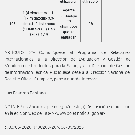
utilización
utilización
Agente
1-(4-clorofenoxi)- 1-
anticaspa
(1- Imidazolil)- 3,3-
en
105
dimetil- 2- butanona
2%
shampoos
(CLIMBAZOLE) CAS
que se
38083-17-9
enjuagan
ARTÍCULO 6º.- Comuníquese al Programa de Relaciones
Internacionales, a la Dirección de Evaluación y Gestión de
Monitoreo de Productos para la Salud, y a la Dirección de Gestión
de Información Técnica. Publíquese, dese a la Dirección Nacional del
Registro Oficial. Cumplido, pase a guarda temporal.
Luis Eduardo Fontana
NOTA: El/los Anexo/s que integra/n este(a) Disposición se publican
en la edición web del BORA -www.boletinoficial.gob.ar-
e. 08/05/2026 N° 30260/26 v. 08/05/2026