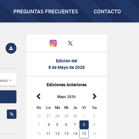
PREGUNTAS FRECUENTES
CONTACTO
Edición del
8 de Mayo de 2026
menú
Ediciones Anteriores
Mayo 2026
Do
Lu
Ma
Mi
Ju
Vi
Sa
26
27
28
29
30
1
2
3
4
5
6
7
8
9
10
11
12
13
14
15
16