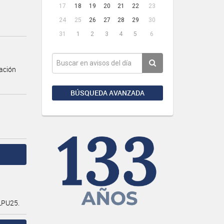
17
18
19
20
21
22
23
24
25
26
27
28
29
30
31
1
2
3
4
5
6
ación
BÚSQUEDA AVANZADA
LPU25.