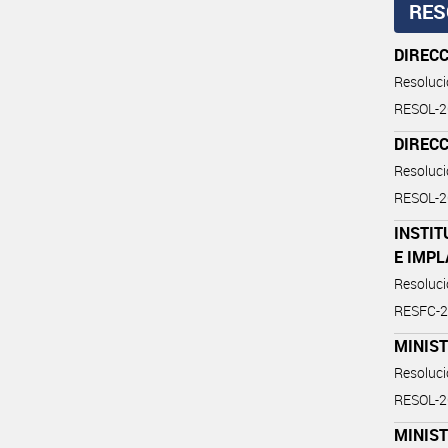
RES
DIRECC
Resoluc
RESOL-
DIRECC
Resoluc
RESOL-
INSTI
E IMP
Resoluc
RESFC-2
MINIST
Resoluc
RESOL-
MINIST