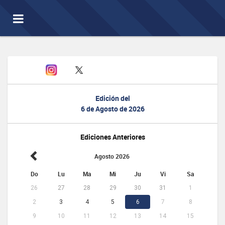
Toggle
navigation
Edición del
6 de Agosto de 2026
Ediciones Anteriores
Agosto 2026
Do
Lu
Ma
Mi
Ju
Vi
Sa
26
27
28
29
30
31
1
2
3
4
5
6
7
8
9
10
11
12
13
14
15