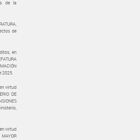
es de la
TRATURA,
ectos de
itos, en
 JEFATURA
RMACIÓN
e 2025.
en virtud
TERIO DE
ENSIONES
isterio,
en virtud
DO MAYOR