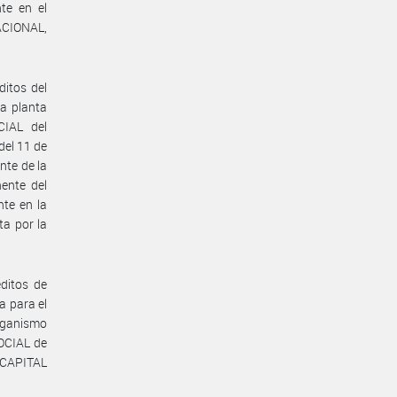
e en el
CIONAL,
itos del
a planta
IAL del
del 11 de
nte de la
ente del
te en la
a por la
ditos de
a para el
rganismo
OCIAL de
 CAPITAL