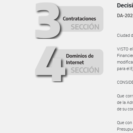
Decis
DA-202
Ciudad 
VISTO e
Financie
modifica
para el 
CONSID
Que corr
de la Ad
de su co
Que con 
Presupue