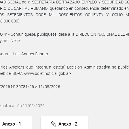
AD SOCIAL de la SECRETARÍA DE TRABAJO, EMPLEO Y SEGURIDAD SO
RIO DE CAPITAL HUMANO; quedando en consecuencia determinado en
OS SETECIENTOS DOCE MIL DOSCIENTOS OCHENTA Y OCHO M
8.000.000).
O 4°.- Comuníquese, publíquese, dese a la DIRECCIÓN NACIONAL DEL 
y archívese.
dorni - Luis Andres Caputo
/los Anexo/s que integra/n este(a) Decisión Administrativa se publi
web del BORA -www.boletinoficial.gob.ar-
5/2026 N° 30781/26 v. 11/05/2026
e publicación 11/05/2026
Anexo - 1
Anexo - 2