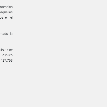
ntencias
 aquellas
os en el
omado la
ulo 37 de
 Público
N° 27.798