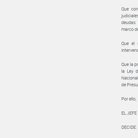
Que cor
judicial
deudas 
marco de
Que el 
interven
Que la p
la Ley d
Nacional
de Presu
Por ello,
EL JEFE
DECIDE: