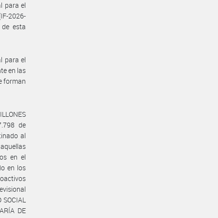
l para el
IF-2026-
 de esta
l para el
te en las
e forman
ILLONES
7.798 de
tinado al
 aquellas
os en el
do en los
oactivos
evisional
D SOCIAL
TARÍA DE