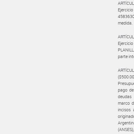
ARTÍCULO
Ejercici
4583630
medida.
ARTÍCULO
Ejercici
PLANILL
parte in
ARTÍCU
($500.0
Presupue
pago de 
deudas 
marco de
incisos 
originad
Argenti
(ANSES)