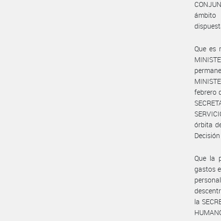
CONJUN
ámbito
dispuest
Que es m
MINISTE
perman
MINISTER
febrero 
SECRETA
SERVICI
órbita 
Decisión
Que la 
gastos e
persona
descent
la SECR
HUMANO