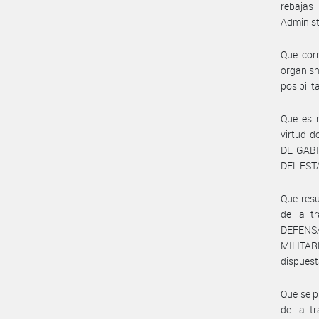
rebajas
Administ
Que cor
organis
posibili
Que es m
virtud d
DE GAB
DEL ESTA
Que resu
de la t
DEFENSA
MILITAR
dispuest
Que se p
de la t