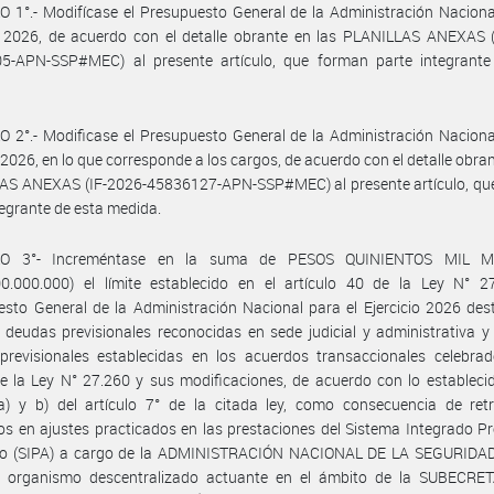
 1°.- Modifícase el Presupuesto General de la Administración Naciona
o 2026, de acuerdo con el detalle obrante en las PLANILLAS ANEXAS (
5-APN-SSP#MEC) al presente artículo, que forman parte integrante
 2°.- Modificase el Presupuesto General de la Administración Naciona
o 2026, en lo que corresponde a los cargos, de acuerdo con el detalle obran
AS ANEXAS (IF-2026-45836127-APN-SSP#MEC) al presente artículo, qu
tegrante de esta medida.
LO 3°- Increméntase en la suma de PESOS QUINIENTOS MIL M
00.000.000) el límite establecido en el artículo 40 de la Ley N° 2
sto General de la Administración Nacional para el Ejercicio 2026 des
deudas previsionales reconocidas en sede judicial y administrativa y
previsionales establecidas en los acuerdos transaccionales celebrad
 la Ley N° 27.260 y sus modificaciones, de acuerdo con lo estableci
a) y b) del artículo 7° de la citada ley, como consecuencia de retr
os en ajustes practicados en las prestaciones del Sistema Integrado Pr
no (SIPA) a cargo de la ADMINISTRACIÓN NACIONAL DE LA SEGURIDA
, organismo descentralizado actuante en el ámbito de la SUBECRE