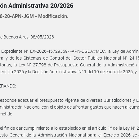
ión Administrativa 20/2026
6-20-APN-JGM - Modificación.
de Buenos Aires, 08/05/2026
l Expediente N° EX-2026-45729359- -APN-DGDA#MEC, la Ley de Admini
ra y de los Sistemas de Control del Sector Público Nacional N° 24.1
torias, la Ley N° 27.798 de Presupuesto General de la Administración
Ejercicio 2026 y la Decisión Administrativa N° 1 del 19 de enero de 2026, y
ERANDO:
esponde adecuar el presupuesto vigente de diversas Jurisdicciones y 
ministración Nacional con el objeto de afrontar gastos que hacen al cum
metido.
el fin de dar cumplimiento a lo establecido en el artículo 1º de la Ley N° 
sto General de la Administración Nacional para el Ejercicio 2026 se