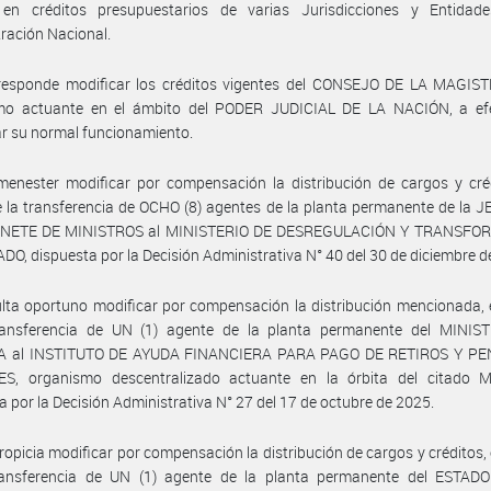
 en créditos presupuestarios de varias Jurisdicciones y Entidad
ración Nacional.
responde modificar los créditos vigentes del CONSEJO DE LA MAGIS
mo actuante en el ámbito del PODER JUDICIAL DE LA NACIÓN, a ef
tar su normal funcionamiento.
enester modificar por compensación la distribución de cargos y créd
e la transferencia de OCHO (8) agentes de la planta permanente de la
INETE DE MINISTROS al MINISTERIO DE DESREGULACIÓN Y TRANSFO
DO, dispuesta por la Decisión Administrativa N° 40 del 30 de diciembre d
lta oportuno modificar por compensación la distribución mencionada, 
ransferencia de UN (1) agente de la planta permanente del MINIS
 al INSTITUTO DE AYUDA FINANCIERA PARA PAGO DE RETIROS Y P
ES, organismo descentralizado actuante en la órbita del citado Min
a por la Decisión Administrativa N° 27 del 17 de octubre de 2025.
ropicia modificar por compensación la distribución de cargos y créditos, 
ransferencia de UN (1) agente de la planta permanente del ESTA