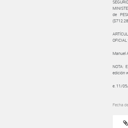
SEGURID
MINISTE
de PES
($712.28
ARTÍCUL
OFICIAL 
Manuel A
NOTA: El
edición 
e. 11/0
Fecha d