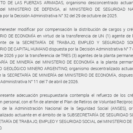
TO DE LAS FUERZAS ARMADAS, organismo desconcentrado actuant
 del MINISTERIO DE DEFENSA, al MINISTERIO DE SEGURIDAD NA
a por la Decisión Administrativa N° 32 del 29 de octubre de 2025.
enester modificar por compensación la distribución de cargos y créd
RIO DE ECONOMÍA en virtud de la transferencia de UN (1) agente de l
ente de la SECRETARÍA DE TRABAJO, EMPLEO Y SEGURIDAD SOC
IO DE CAPITAL HUMANO dispuesta por la Decisión Administrativa N° 7 
de 2026 y por la transferencia de TRES (3) agentes de la planta permane
RÍA DE MINERÍA del MINISTERIO DE ECONOMÍA a la planta perman
O GEOLÓGICO MINERO ARGENTINO, organismo descentralizado actuan
de la SECRETARÍA DE MINIERÍA del MINISTERIO DE ECONOMÍA, dispuest
 Administrativa N° 11 del 7 de abril de 2026.
presente adecuación presupuestaria contempla el refuerzo de los cré
n personal, con el fin de atender el Plan de Retiros de Voluntad Recíproc
l de la Administración Nacional de la Seguridad Social (ANSES), o
ralizado actuante en el ámbito de la SUBSECRETARÍA DE SEGURIDAD S
ETARÍA DE TRABAJO, EMPLEO Y SEGURIDAD SOCIAL del MINISTERIO DE
.