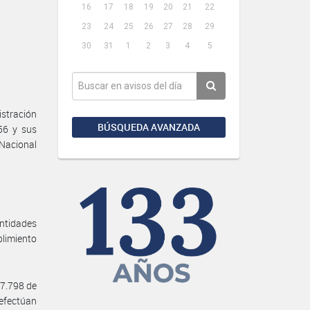
16
17
18
19
20
21
22
23
24
25
26
27
28
29
30
31
1
2
3
4
5
stración
BÚSQUEDA AVANZADA
56 y sus
 Nacional
Entidades
plimiento
27.798 de
 efectúan