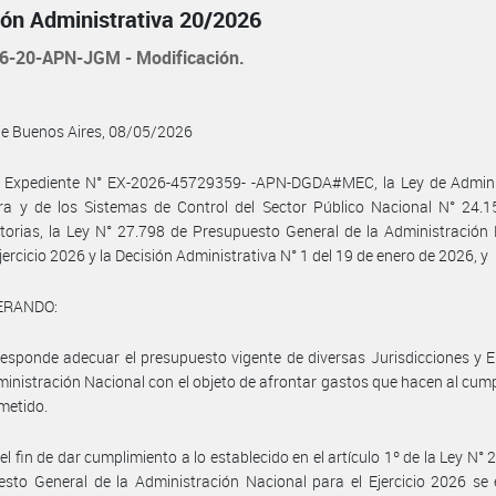
ión Administrativa 20/2026
6-20-APN-JGM - Modificación.
de Buenos Aires, 08/05/2026
l Expediente N° EX-2026-45729359- -APN-DGDA#MEC, la Ley de Admini
ra y de los Sistemas de Control del Sector Público Nacional N° 24.1
torias, la Ley N° 27.798 de Presupuesto General de la Administración
Ejercicio 2026 y la Decisión Administrativa N° 1 del 19 de enero de 2026, y
ERANDO:
esponde adecuar el presupuesto vigente de diversas Jurisdicciones y 
ministración Nacional con el objeto de afrontar gastos que hacen al cum
metido.
el fin de dar cumplimiento a lo establecido en el artículo 1º de la Ley N° 
sto General de la Administración Nacional para el Ejercicio 2026 se