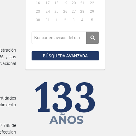
16
17
18
19
20
21
22
23
24
25
26
27
28
29
30
31
1
2
3
4
5
stración
BÚSQUEDA AVANZADA
56 y sus
 Nacional
Entidades
plimiento
27.798 de
 efectúan