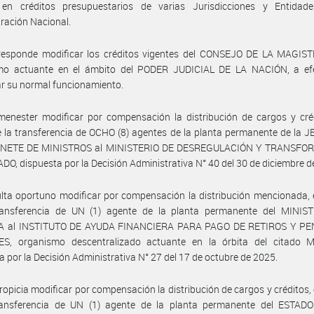
 en créditos presupuestarios de varias Jurisdicciones y Entidad
ración Nacional.
responde modificar los créditos vigentes del CONSEJO DE LA MAGIS
mo actuante en el ámbito del PODER JUDICIAL DE LA NACIÓN, a ef
tar su normal funcionamiento.
enester modificar por compensación la distribución de cargos y créd
e la transferencia de OCHO (8) agentes de la planta permanente de la
INETE DE MINISTROS al MINISTERIO DE DESREGULACIÓN Y TRANSFO
DO, dispuesta por la Decisión Administrativa N° 40 del 30 de diciembre d
lta oportuno modificar por compensación la distribución mencionada, 
ransferencia de UN (1) agente de la planta permanente del MINIS
 al INSTITUTO DE AYUDA FINANCIERA PARA PAGO DE RETIROS Y P
ES, organismo descentralizado actuante en la órbita del citado Min
a por la Decisión Administrativa N° 27 del 17 de octubre de 2025.
ropicia modificar por compensación la distribución de cargos y créditos, 
ransferencia de UN (1) agente de la planta permanente del ESTA