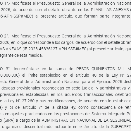
 1°.- Modifícase el Presupuesto General de la Administración Naciona
o 2026, de acuerdo con el detalle obrante en las PLANILLAS ANEXAS (
5-APN-SSP#MEC) al presente artículo, que forman parte integrante
 2°.- Modificase el Presupuesto General de la Administración Naciona
o 2026, en lo que corresponde a los cargos, de acuerdo con el detalle obran
AS ANEXAS (IF-2026-45836127-APN-SSP#MEC) al presente artículo, qu
tegrante de esta medida.
LO 3°- Increméntase en la suma de PESOS QUINIENTOS MIL M
00.000.000) el límite establecido en el artículo 40 de la Ley N° 2
sto General de la Administración Nacional para el Ejercicio 2026 des
deudas previsionales reconocidas en sede judicial y administrativa y
previsionales establecidas en los acuerdos transaccionales celebrad
 la Ley N° 27.260 y sus modificaciones, de acuerdo con lo estableci
a) y b) del artículo 7° de la citada ley, como consecuencia de retr
os en ajustes practicados en las prestaciones del Sistema Integrado Pr
no (SIPA) a cargo de la ADMINISTRACIÓN NACIONAL DE LA SEGURIDA
, organismo descentralizado actuante en el ámbito de la SUBECRE