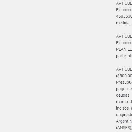
ARTÍCULO
Ejercici
4583630
medida.
ARTÍCULO
Ejercici
PLANILL
parte in
ARTÍCU
($500.0
Presupue
pago de 
deudas 
marco de
incisos 
originad
Argenti
(ANSES)