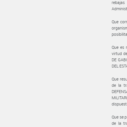
rebajas
Administ
Que cor
organis
posibili
Que es m
virtud d
DE GAB
DEL ESTA
Que resu
de la t
DEFENSA
MILITAR
dispuest
Que se p
de la t