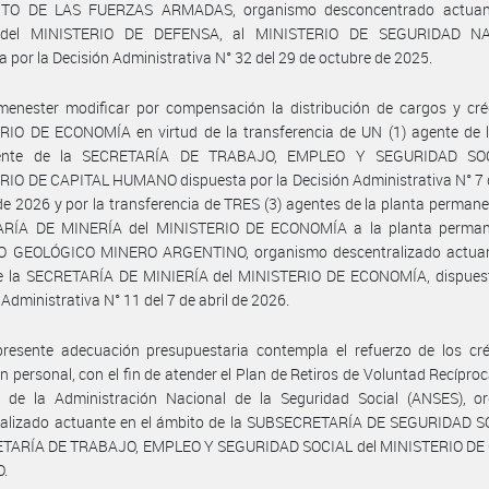
TO DE LAS FUERZAS ARMADAS, organismo desconcentrado actuant
 del MINISTERIO DE DEFENSA, al MINISTERIO DE SEGURIDAD NA
a por la Decisión Administrativa N° 32 del 29 de octubre de 2025.
enester modificar por compensación la distribución de cargos y créd
RIO DE ECONOMÍA en virtud de la transferencia de UN (1) agente de l
ente de la SECRETARÍA DE TRABAJO, EMPLEO Y SEGURIDAD SOC
IO DE CAPITAL HUMANO dispuesta por la Decisión Administrativa N° 7 
de 2026 y por la transferencia de TRES (3) agentes de la planta permane
RÍA DE MINERÍA del MINISTERIO DE ECONOMÍA a la planta perman
O GEOLÓGICO MINERO ARGENTINO, organismo descentralizado actuan
de la SECRETARÍA DE MINIERÍA del MINISTERIO DE ECONOMÍA, dispuest
 Administrativa N° 11 del 7 de abril de 2026.
presente adecuación presupuestaria contempla el refuerzo de los cré
n personal, con el fin de atender el Plan de Retiros de Voluntad Recíproc
l de la Administración Nacional de la Seguridad Social (ANSES), o
ralizado actuante en el ámbito de la SUBSECRETARÍA DE SEGURIDAD S
ETARÍA DE TRABAJO, EMPLEO Y SEGURIDAD SOCIAL del MINISTERIO DE
.