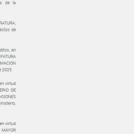
es de la
TRATURA,
ectos de
itos, en
 JEFATURA
RMACIÓN
e 2025.
en virtud
TERIO DE
ENSIONES
isterio,
en virtud
DO MAYOR