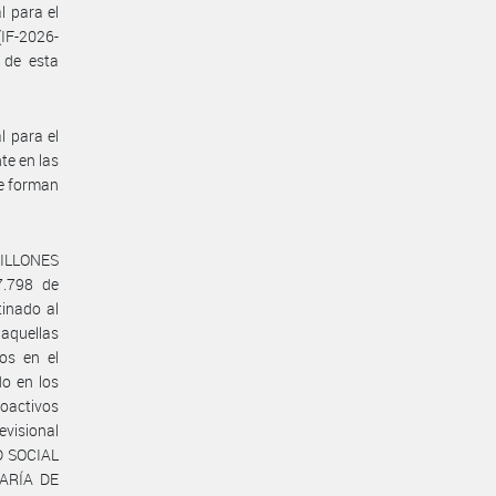
l para el
IF-2026-
 de esta
l para el
te en las
e forman
ILLONES
7.798 de
tinado al
 aquellas
os en el
do en los
oactivos
evisional
D SOCIAL
TARÍA DE