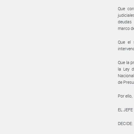
Que cor
judicial
deudas 
marco de
Que el 
interven
Que la p
la Ley d
Nacional
de Presu
Por ello,
EL JEFE
DECIDE: