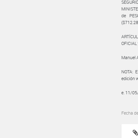
SEGURID
MINISTE
de PES
($712.28
ARTÍCUL
OFICIAL 
Manuel A
NOTA: El
edición 
e. 11/0
Fecha d