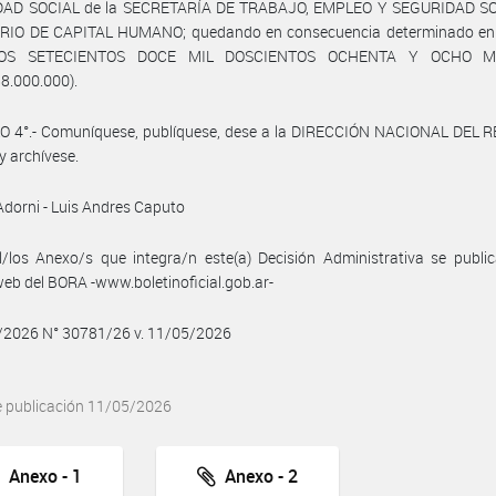
AD SOCIAL de la SECRETARÍA DE TRABAJO, EMPLEO Y SEGURIDAD SO
RIO DE CAPITAL HUMANO; quedando en consecuencia determinado en
OS SETECIENTOS DOCE MIL DOSCIENTOS OCHENTA Y OCHO M
8.000.000).
O 4°.- Comuníquese, publíquese, dese a la DIRECCIÓN NACIONAL DEL 
y archívese.
dorni - Luis Andres Caputo
/los Anexo/s que integra/n este(a) Decisión Administrativa se publi
web del BORA -www.boletinoficial.gob.ar-
5/2026 N° 30781/26 v. 11/05/2026
e publicación 11/05/2026
Anexo - 1
Anexo - 2