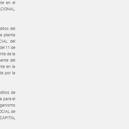
e en el
CIONAL,
itos del
a planta
IAL del
del 11 de
nte de la
ente del
te en la
a por la
ditos de
a para el
rganismo
OCIAL de
 CAPITAL