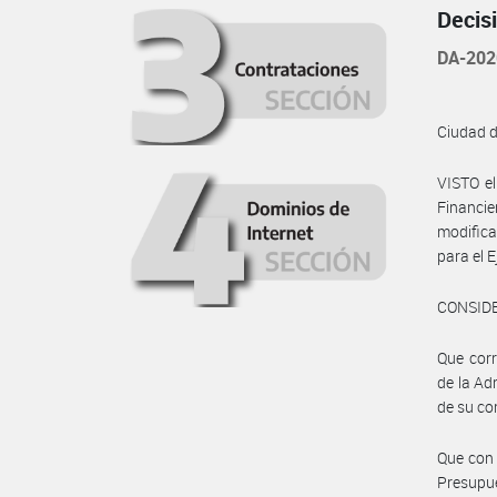
Decis
DA-202
Ciudad 
VISTO e
Financie
modifica
para el 
CONSID
Que corr
de la Ad
de su co
Que con 
Presupue