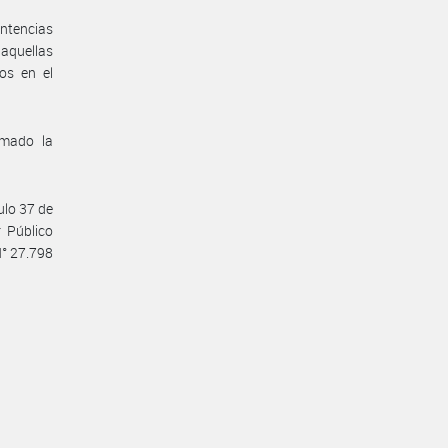
ntencias
 aquellas
os en el
omado la
ulo 37 de
 Público
N° 27.798