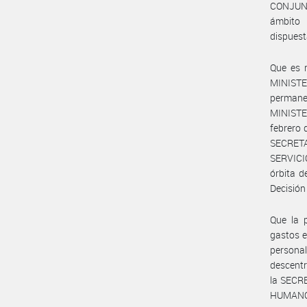
CONJUN
ámbito
dispuest
Que es m
MINISTE
perman
MINISTER
febrero 
SECRETA
SERVICI
órbita 
Decisión
Que la 
gastos e
persona
descent
la SECR
HUMANO