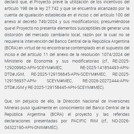
declaró que, el Proyecto prevé la utilización de los incentivos del
artículo 198 de la ley 27.742 y que se encuentra alcanzado por la
cuenta de igualación establecida en el inciso c del artículo 100 del
anexo al decreto 749/2024 y sus modificatorios; presumiéndose
que el Proyecto no presenta elementos susceptibles de generar una
distorsión del mercado cambiario local, razón por la cual no se
requiere la intervención del Banco Central de la República Argentina
(BCRA) en virtud de no encontrarse contemplado en el supuesto del
inciso e del artículo 11 del anexo de la resolución 1074/2024 del
Ministerio de Economía y sus modificatorias (cf., RE-2025-
129209962-APN-SCEYM#MEC, RE-2025-141854493-APN-
DTD#JGM, RE-2025-129156645-APN-SCEYM#MEC, RE-2025-
129156937-APN- SCEYM#MEC, RE-2026-20272444-APN-
DTD#JGM y RE-2025-129158445-APN-SCEYM#MEC).
Que, sin perjuicio de ello, la Dirección Nacional de Inversiones
Mineras puso igualmente en conocimiento del Banco Central de la
República Argentina (BCRA) el proyecto y las referidas
declaraciones presentadas por PACIFIC RIM (cf., NO-2026-
04322190-APN-DNIM#MEC).