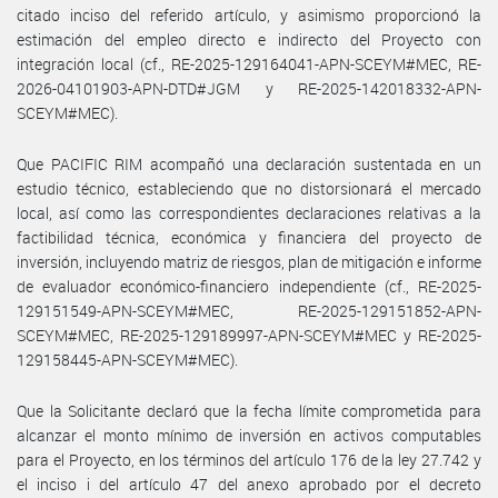
citado inciso del referido artículo, y asimismo proporcionó la
estimación del empleo directo e indirecto del Proyecto con
integración local (cf., RE-2025-129164041-APN-SCEYM#MEC, RE-
2026-04101903-APN-DTD#JGM y RE-2025-142018332-APN-
SCEYM#MEC).
Que PACIFIC RIM acompañó una declaración sustentada en un
estudio técnico, estableciendo que no distorsionará el mercado
local, así como las correspondientes declaraciones relativas a la
factibilidad técnica, económica y financiera del proyecto de
inversión, incluyendo matriz de riesgos, plan de mitigación e informe
de evaluador económico-financiero independiente (cf., RE-2025-
129151549-APN-SCEYM#MEC, RE-2025-129151852-APN-
SCEYM#MEC, RE-2025-129189997-APN-SCEYM#MEC y RE-2025-
129158445-APN-SCEYM#MEC).
Que la Solicitante declaró que la fecha límite comprometida para
alcanzar el monto mínimo de inversión en activos computables
para el Proyecto, en los términos del artículo 176 de la ley 27.742 y
el inciso i del artículo 47 del anexo aprobado por el decreto