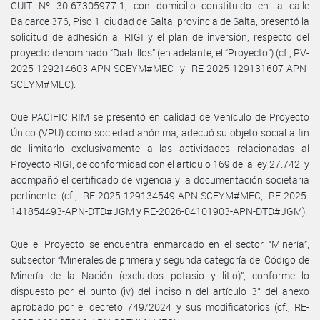
CUIT Nº 30-67305977-1, con domicilio constituido en la calle
Balcarce 376, Piso 1, ciudad de Salta, provincia de Salta, presentó la
solicitud de adhesión al RIGI y el plan de inversión, respecto del
proyecto denominado “Diablillos” (en adelante, el “Proyecto”) (cf., PV-
2025-129214603-APN-SCEYM#MEC y RE-2025-129131607-APN-
SCEYM#MEC).
Que PACIFIC RIM se presentó en calidad de Vehículo de Proyecto
Único (VPU) como sociedad anónima, adecuó su objeto social a fin
de limitarlo exclusivamente a las actividades relacionadas al
Proyecto RIGI, de conformidad con el artículo 169 de la ley 27.742, y
acompañó el certificado de vigencia y la documentación societaria
pertinente (cf., RE-2025-129134549-APN-SCEYM#MEC, RE-2025-
141854493-APN-DTD#JGM y RE-2026-04101903-APN-DTD#JGM).
Que el Proyecto se encuentra enmarcado en el sector “Minería”,
subsector “Minerales de primera y segunda categoría del Código de
Minería de la Nación (excluidos potasio y litio)”, conforme lo
dispuesto por el punto (iv) del inciso n del artículo 3° del anexo
aprobado por el decreto 749/2024 y sus modificatorios (cf., RE-