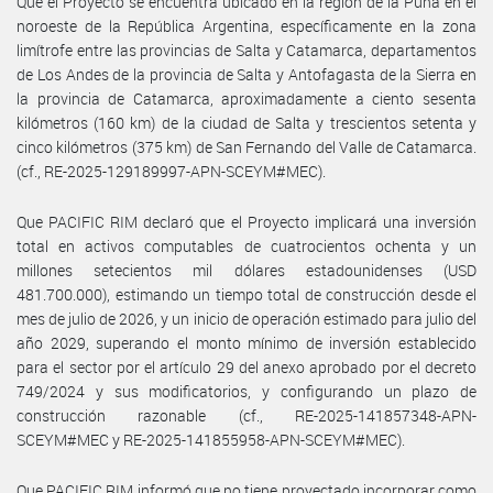
Que el Proyecto se encuentra ubicado en la región de la Puna en el
noroeste de la República Argentina, específicamente en la zona
limítrofe entre las provincias de Salta y Catamarca, departamentos
de Los Andes de la provincia de Salta y Antofagasta de la Sierra en
la provincia de Catamarca, aproximadamente a ciento sesenta
kilómetros (160 km) de la ciudad de Salta y trescientos setenta y
cinco kilómetros (375 km) de San Fernando del Valle de Catamarca.
(cf., RE-2025-129189997-APN-SCEYM#MEC).
Que PACIFIC RIM declaró que el Proyecto implicará una inversión
total en activos computables de cuatrocientos ochenta y un
millones setecientos mil dólares estadounidenses (USD
481.700.000), estimando un tiempo total de construcción desde el
mes de julio de 2026, y un inicio de operación estimado para julio del
año 2029, superando el monto mínimo de inversión establecido
para el sector por el artículo 29 del anexo aprobado por el decreto
749/2024 y sus modificatorios, y configurando un plazo de
construcción razonable (cf., RE-2025-141857348-APN-
SCEYM#MEC y RE-2025-141855958-APN-SCEYM#MEC).
Que PACIFIC RIM informó que no tiene proyectado incorporar como