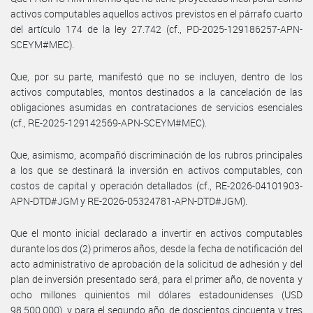
activos computables aquellos activos previstos en el párrafo cuarto
del artículo 174 de la ley 27.742 (cf., PD-2025-129186257-APN-
SCEYM#MEC).
Que, por su parte, manifestó que no se incluyen, dentro de los
activos computables, montos destinados a la cancelación de las
obligaciones asumidas en contrataciones de servicios esenciales
(cf., RE-2025-129142569-APN-SCEYM#MEC).
Que, asimismo, acompañó discriminación de los rubros principales
a los que se destinará la inversión en activos computables, con
costos de capital y operación detallados (cf., RE-2026-04101903-
APN-DTD#JGM y RE-2026-05324781-APN-DTD#JGM).
Que el monto inicial declarado a invertir en activos computables
durante los dos (2) primeros años, desde la fecha de notificación del
acto administrativo de aprobación de la solicitud de adhesión y del
plan de inversión presentado será, para el primer año, de noventa y
ocho millones quinientos mil dólares estadounidenses (USD
98.500.000), y para el segundo año, de doscientos cincuenta y tres