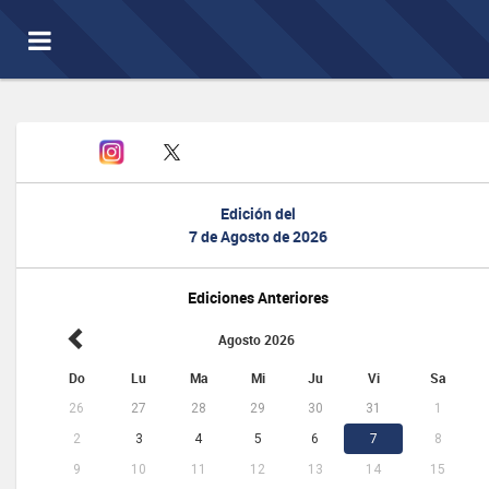
Toggle
navigation
Edición del
7 de Agosto de 2026
Ediciones Anteriores
Agosto 2026
Do
Lu
Ma
Mi
Ju
Vi
Sa
26
27
28
29
30
31
1
2
3
4
5
6
7
8
9
10
11
12
13
14
15