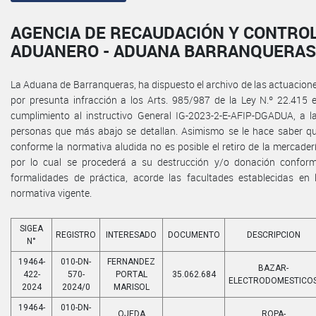
AGENCIA DE RECAUDACIÓN Y CONTRO
ADUANERO - ADUANA BARRANQUERAS
La Aduana de Barranqueras, ha dispuesto el archivo de las actuacion
por presunta infracción a los Arts. 985/987 de la Ley N.º 22.415 
cumplimiento al instructivo General IG-2023-2-E-AFIP-DGADUA, a l
personas que más abajo se detallan. Asimismo se le hace saber q
conforme la normativa aludida no es posible el retiro de la mercader
por lo cual se procederá a su destrucción y/o donación confor
formalidades de práctica, acorde las facultades establecidas en 
normativa vigente.
SIGEA
REGISTRO
INTERESADO
DOCUMENTO
DESCRIPCION
N°
19464-
010-DN-
FERNANDEZ
BAZAR-
422-
570-
PORTAL
35.062.684
ELECTRODOMESTICO
2024
2024/0
MARISOL
19464-
010-DN-
OJEDA
ROPA-