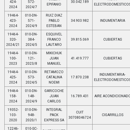
424-
572-
30.042.189
EPIFANIO
ELECTRODOMESTICO
2024
2024/7
19464-
010-DN-
RUIZ DIAZ
423-
571-
PABLO
34.903.982
INDUMENTARIA
2024
2024/9
ESTEBAN
19464-
010-DN-
ESQUIVEL
320-
384-
FRANCO
39.815.069
CUBIERTAS
2024/21
2024/5
LAUTARO
19464-
010-DN-
MIKICHUK
100-
121-
JUAN
41.419.777
CUBIERTAS
2023
2023/8
MANUEL
19464-
010-DN-
RETAMOZO
INDUMENTARIA-
425-
573-
CATALINA
17.870.238
ELECTRODOMESTICO
2024
2024/5
NOEMI
19464-
010-DN-
GARICOCHE
158-
148-
JUAN
16.789.431
AIRE ACONDICIONAD
2024
2024/9
CARLOS
19352-
010-DN-
INTEGRAL
CUIT
103-
948-
PACK
CIGARRILLOS
30708046724
2020
2020/1
EXPRESS SA
12246-
010-SC-