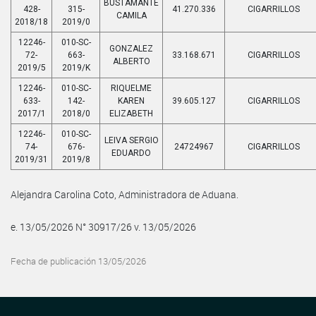
BUSTAMANTE
428-
315-
41.270.336
CIGARRILLOS
CAMILA
2018/18
2019/0
12246-
010-SC-
GONZALEZ
72-
663-
33.168.671
CIGARRILLOS
ALBERTO
2019/5
2019/K
12246-
010-SC-
RIQUELME
633-
142-
KAREN
39.605.127
CIGARRILLOS
2017/1
2018/0
ELIZABETH
12246-
010-SC-
LEIVA SERGIO
74-
676-
24724967
CIGARRILLOS
EDUARDO
2019/31
2019/8
Alejandra Carolina Coto, Administradora de Aduana.
e. 13/05/2026 N° 30917/26 v. 13/05/2026
Fecha de publicación 13/05/2026