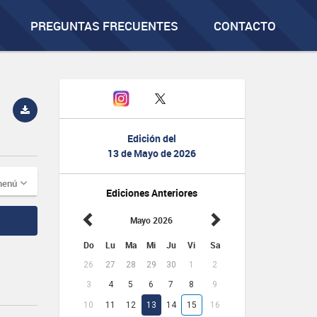
PREGUNTAS FRECUENTES
CONTACTO
Edición del
13 de Mayo de 2026
menú
Ediciones Anteriores
Mayo 2026
Do
Lu
Ma
Mi
Ju
Vi
Sa
26
27
28
29
30
1
2
3
4
5
6
7
8
9
10
11
12
13
14
15
16