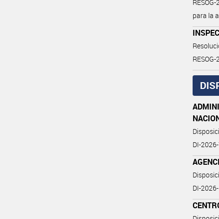
RESOG-20
para la 
INSPEC
Resoluc
RESOG-
DIS
ADMINI
NACIO
Disposi
DI-202
AGENCI
Disposi
DI-202
CENTR
Disposic