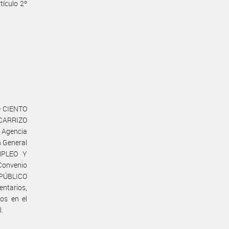
tículo 2º
de CIENTO
a CARRIZO
 Agencia
n General
EMPLEO Y
Convenio
 PÚBLICO
entarios,
dos en el
l.