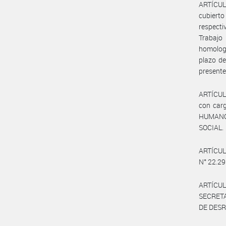
ARTÍCULO
cubierto
respecti
Trabajo
homologa
plazo de
presente
ARTÍCULO
con car
HUMANO
SOCIAL.
ARTÍCULO
N° 22.29
ARTÍCULO
SECRET
DE DES