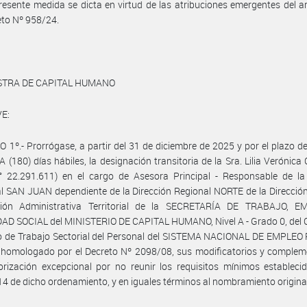
resente medida se dicta en virtud de las atribuciones emergentes del ar
eto Nº 958/24.
ISTRA DE CAPITAL HUMANO
E:
 1º.- Prorrógase, a partir del 31 de diciembre de 2025 y por el plazo 
(180) días hábiles, la designación transitoria de la Sra. Lilia Verónic
N° 22.291.611) en el cargo de Asesora Principal - Responsable de la
ial SAN JUAN dependiente de la Dirección Regional NORTE de la Direcció
ión Administrativa Territorial de la SECRETARÍA DE TRABAJO, 
AD SOCIAL del MINISTERIO DE CAPITAL HUMANO, Nivel A - Grado 0, del 
vo de Trabajo Sectorial del Personal del SISTEMA NACIONAL DE EMPLEO
 homologado por el Decreto Nº 2098/08, sus modificatorios y complem
rización excepcional por no reunir los requisitos mínimos estableci
 14 de dicho ordenamiento, y en iguales términos al nombramiento origina