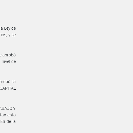
la Ley de
ios, y se
se aprobó
 nivel de
probó la
E CAPITAL
RABAJO Y
artamento
ES de la