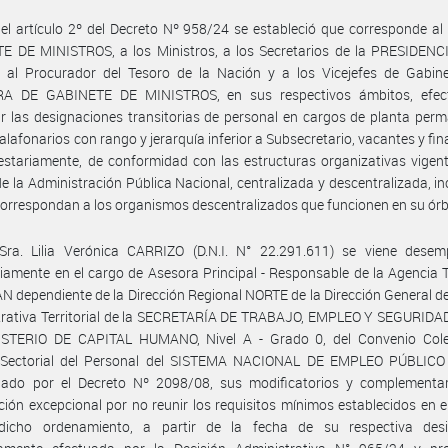
el artículo 2º del Decreto Nº 958/24 se estableció que corresponde a
E DE MINISTROS, a los Ministros, a los Secretarios de la PRESIDENC
 al Procurador del Tesoro de la Nación y a los Vicejefes de Gabine
A DE GABINETE DE MINISTROS, en sus respectivos ámbitos, efec
r las designaciones transitorias de personal en cargos de planta per
alafonarios con rango y jerarquía inferior a Subsecretario, vacantes y fi
stariamente, de conformidad con las estructuras organizativas vigent
e la Administración Pública Nacional, centralizada y descentralizada, i
correspondan a los organismos descentralizados que funcionen en su órb
Sra. Lilia Verónica CARRIZO (D.N.I. N° 22.291.611) se viene dese
riamente en el cargo de Asesora Principal - Responsable de la Agencia Te
 dependiente de la Dirección Regional NORTE de la Dirección General d
trativa Territorial de la SECRETARÍA DE TRABAJO, EMPLEO Y SEGURIDA
ISTERIO DE CAPITAL HUMANO, Nivel A - Grado 0, del Convenio Cole
 Sectorial del Personal del SISTEMA NACIONAL DE EMPLEO PÚBLICO 
ado por el Decreto Nº 2098/08, sus modificatorios y complementar
ción excepcional por no reunir los requisitos mínimos establecidos en el
icho ordenamiento, a partir de la fecha de su respectiva desi