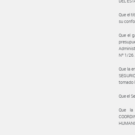
DEL ESTA
Que el 
su confo
Que el g
presupu
Administ
Nº 1/26.
Que la 
SEGURID
tomado l
Que el S
Que la
COORDI
HUMANO, 