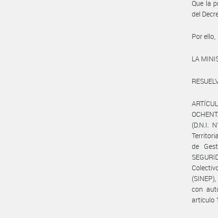
Que la p
del Decr
Por ello,
LA MIN
RESUELV
ARTÍCULO
OCHENTA 
(D.N.I. 
Territor
de Gest
SEGURID
Colecti
(SINEP),
con auto
artículo