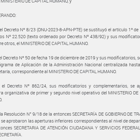
l MINISTERIO DE CAPITAL HUMANO, y
ERANDO:
el Decreto Nº 8/23 (DNU-2023-8-APN-PTE) se sustituyó el artículo 1º de 
ios Nº 22.520 (texto ordenado por Decreto Nº 438/92) y sus modificator
tre otros, el MINISTERIO DE CAPITAL HUMANO.
el Decreto Nº 50 de fecha 19 de diciembre de 2019 y sus modificatorios, 
igrama de Aplicación de la Administración Nacional centralizada hasta
etaría, correspondiente al MINISTERIO DE CAPITAL HUMANO.
 el Decreto Nº 862/24, sus modificatorios y complementarios, se a
ra organizativa de primer y segundo nivel operativo del MINISTERIO D
.
 la Resolución N° 9/18 de la entonces SECRETARÍA DE GOBIERNO DE T
e aprobaron las aperturas inferiores correspondientes al nivel de dep
ntonces SECRETARIA DE ATENCIÓN CIUDADANA Y SERVICIOS FEDERAL
SECRETARÍA.