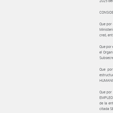
2025 de
CONSID
Que por 
Minister
creó, en
Que por 
el Organ
Subsecr
Que por
estructu
HUMANO
Que por
EMPLEO s
de la e
citada 