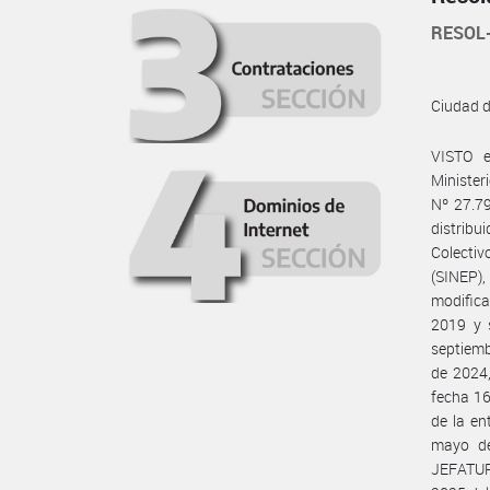
RESOL
Ciudad 
VISTO 
Minister
Nº 27.79
distribu
Colecti
(SINEP)
modifica
2019 y 
septiemb
de 2024,
fecha 16
de la e
mayo d
JEFATURA