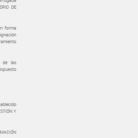
orrogada
TERIO DE
en forma
ignación
bramiento
a de las
dispuesto
tablecido
ESTIÓN Y
ORMACIÓN