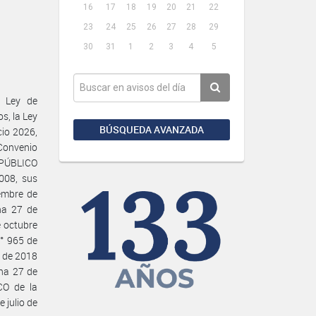
16
17
18
19
20
21
22
23
24
25
26
27
28
29
30
31
1
2
3
4
5
 Ley de
s, la Ley
BÚSQUEDA AVANZADA
cio 2026,
 Convenio
 PÚBLICO
008, sus
embre de
ha 27 de
e octubre
N° 965 de
e de 2018
ha 27 de
O de la
 julio de