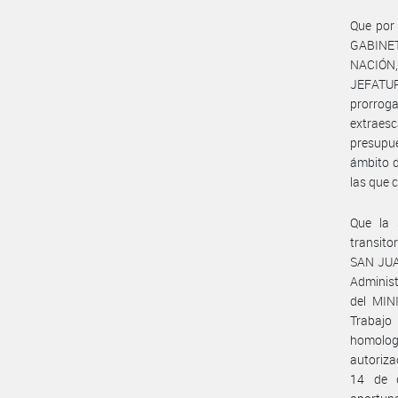
Que por 
GABINET
NACIÓN,
JEFATUR
prorroga
extraesc
presupue
ámbito d
las que 
Que la 
transito
SAN JUAN
Adminis
del MIN
Trabajo
homolog
autoriza
14 de d