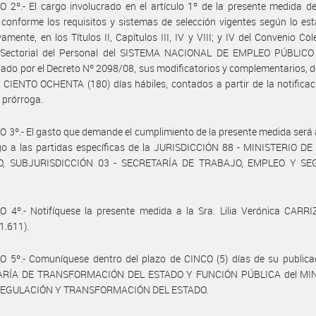
 2º.- El cargo involucrado en el artículo 1º de la presente medida d
 conforme los requisitos y sistemas de selección vigentes según lo est
vamente, en los Títulos II, Capítulos III, IV y VIII; y IV del Convenio Col
 Sectorial del Personal del SISTEMA NACIONAL DE EMPLEO PÚBLICO 
do por el Decreto Nº 2098/08, sus modificatorios y complementarios, d
 CIENTO OCHENTA (180) días hábiles, contados a partir de la notificac
 prórroga.
 3º.- El gasto que demande el cumplimiento de la presente medida será
go a las partidas específicas de la JURISDICCIÓN 88 - MINISTERIO DE
, SUBJURISDICCIÓN 03 - SECRETARÍA DE TRABAJO, EMPLEO Y SE
 4º.- Notifíquese la presente medida a la Sra. Lilia Verónica CARRIZ
1.611).
 5º.- Comuníquese dentro del plazo de CINCO (5) días de su publicac
ARÍA DE TRANSFORMACIÓN DEL ESTADO Y FUNCIÓN PÚBLICA del MIN
REGULACIÓN Y TRANSFORMACIÓN DEL ESTADO.