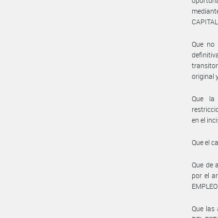
oportun
mediant
CAPITA
Que no 
definit
transito
original 
Que la 
restricc
en el inc
Que el c
Que de a
por el a
EMPLEO 
Que las