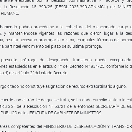
amente efectuada por la Decisión Administrativa N° 965/24 y pr
e la Resolución Nº 390/25 (RESOL-2025-390-APN-MCH) del MINIS
L HUMANO.
habiendo podido procederse a la cobertura del mencionado cargo 
iva, y manteniéndose vigentes las razones que dieron lugar a la des
ria, resulta necesario prorrogar la misma, en iguales términos del nom
y a partir del vencimiento del plazo de su última prórroga.
presente prórroga de designación transitoria queda exceptuad
iones establecidas en el artículo 1º del Decreto Nº 934/25, conforme lo 
iso d) del artículo 2° del citado Decreto.
argo citado no constituye asignación de recurso extraordinario alguno.
cuerdo con el trámite de que se trata, se ha dado cumplimiento a lo es
rtículo 2º de la Resolución Nº 53/21 de la entonces SECRETARÍA DE G
PÚBLICO de la JEFATURA DE GABINETE DE MINISTROS.
 áreas competentes del MINISTERIO DE DESREGULACIÓN Y TRANSF