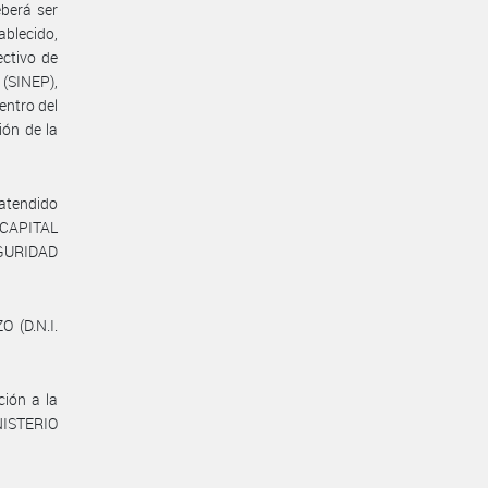
eberá ser
ablecido,
ectivo de
(SINEP),
entro del
ión de la
 atendido
 CAPITAL
GURIDAD
O (D.N.I.
ión a la
ISTERIO