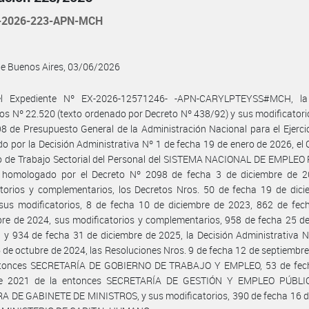
-2026-223-APN-MCH
de Buenos Aires, 03/06/2026
el Expediente Nº EX-2026-12571246- -APN-CARYLPTEYSS#MCH, la
ios Nº 22.520 (texto ordenado por Decreto Nº 438/92) y sus modificatorio
8 de Presupuesto General de la Administración Nacional para el Ejerci
ido por la Decisión Administrativa Nº 1 de fecha 19 de enero de 2026, el
vo de Trabajo Sectorial del Personal del SISTEMA NACIONAL DE EMPLEO
, homologado por el Decreto Nº 2098 de fecha 3 de diciembre de 2
torios y complementarios, los Decretos Nros. 50 de fecha 19 de dici
sus modificatorios, 8 de fecha 10 de diciembre de 2023, 862 de fec
re de 2024, sus modificatorios y complementarios, 958 de fecha 25 d
 y 934 de fecha 31 de diciembre de 2025, la Decisión Administrativa 
 de octubre de 2024, las Resoluciones Nros. 9 de fecha 12 de septiembr
ntonces SECRETARÍA DE GOBIERNO DE TRABAJO Y EMPLEO, 53 de fec
e 2021 de la entonces SECRETARÍA DE GESTIÓN Y EMPLEO PÚBLIC
 DE GABINETE DE MINISTROS, y sus modificatorios, 390 de fecha 16 de