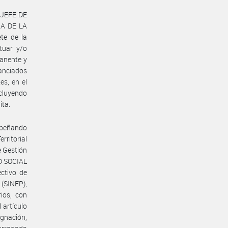
l JEFE DE
IA DE LA
te de la
tuar y/o
manente y
nanciados
es, en el
ncluyendo
ita.
mpeñando
rritorial
e Gestión
D SOCIAL
ctivo de
(SINEP),
ios, con
 artículo
gnación,