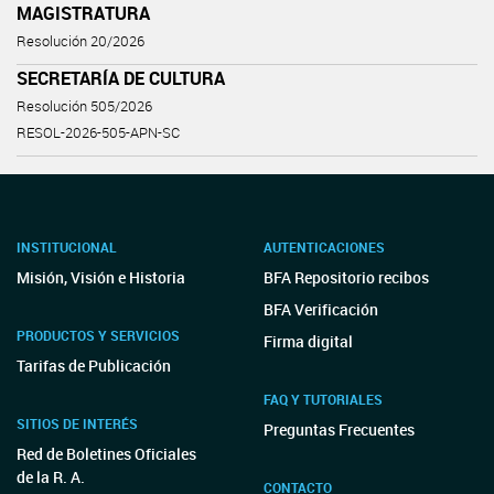
MAGISTRATURA
Resolución 20/2026
SECRETARÍA DE CULTURA
Resolución 505/2026
RESOL-2026-505-APN-SC
INSTITUCIONAL
AUTENTICACIONES
Misión, Visión e Historia
BFA Repositorio recibos
BFA Verificación
PRODUCTOS Y SERVICIOS
Firma digital
Tarifas de Publicación
FAQ Y TUTORIALES
SITIOS DE INTERÉS
Preguntas Frecuentes
Red de Boletines Oficiales
de la R. A.
CONTACTO