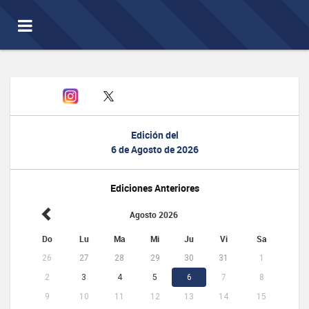
Toggle
navigation
Edición del
6 de Agosto de 2026
Ediciones Anteriores
Agosto 2026
Do
Lu
Ma
Mi
Ju
Vi
Sa
26
27
28
29
30
31
1
2
3
4
5
6
7
8
9
10
11
12
13
14
15