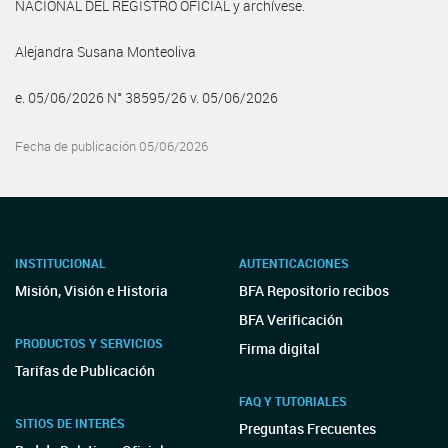
NACIONAL DEL REGISTRO OFICIAL y archívese.
Alejandra Susana Monteoliva
e. 05/06/2026 N° 38595/26 v. 05/06/2026
Fecha de publicación 05/06/2026
INSTITUCIONAL
AUTENTICACIONES
Misión, Visión e Historia
BFA Repositorio recibos
BFA Verificación
PRODUCTOS Y SERVICIOS
Firma digital
Tarifas de Publicación
FAQ Y TUTORIALES
SITIOS DE INTERÉS
Preguntas Frecuentes