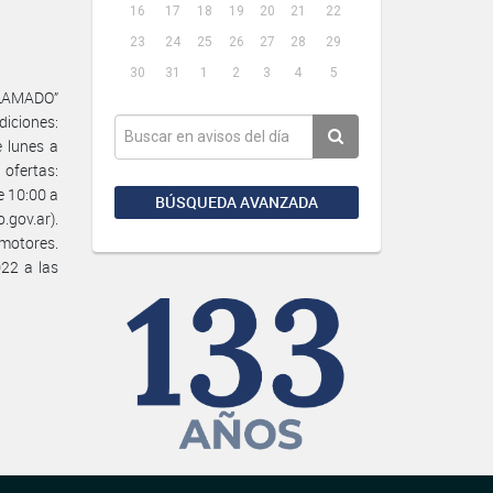
16
17
18
19
20
21
22
23
24
25
26
27
28
29
30
31
1
2
3
4
5
LAMADO”
iciones:
e lunes a
 ofertas:
e 10:00 a
BÚSQUEDA AVANZADA
.gov.ar).
motores.
22 a las