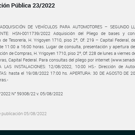
ación Pública 23/2022
: “ADQUISICIÓN DE VEHÍCULOS PARA AUTOMOTORES – SEGUNDO L
NTE: HSN-0011739/2022 Adquisición del Pliego de bases y cond
n de Tesorería, H. Yrigoyen 1710, piso 2º, Of: 219 – Capital Federal, d
de 11:00 a 16:00 horas. Lugar de consulta, presentación y apertura de
ción de Compras, H. Yrigoyen 1710, piso 2º, Of: 228 de lunes a viernes d
ras, Capital Federal. Para consultas del pliego por internet (www.senado
A LAS INSTALACIONES: 12/08/2022, 10:00 HS.- Dirección de Auto
AS: hasta el 19/08/2022 17:00 hs. APERTURA: 30 DE AGOSTO DE 20
ras.-
8/2022 N° 59308/22 v. 05/08/2022
e publicación 05/08/2022