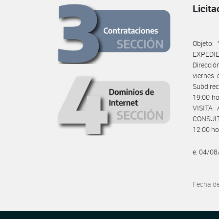
Licit
Objeto
EXPEDIE
Direcció
viernes 
Subdirec
19:00 ho
VISITA 
CONSULT
12:00 ho
e. 04/0
Fecha d