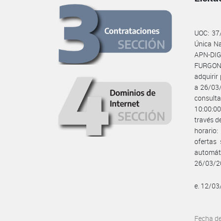
UOC: 37/
Única Na
APN-DI
FURGON R
adquirir
a 26/03/
consulta
10:00:00
través d
horario:
ofertas
automáti
26/03/2
e. 12/0
Fecha d