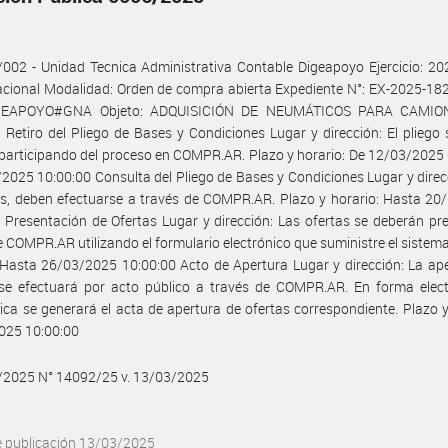
002 - Unidad Tecnica Administrativa Contable Digeapoyo Ejercicio: 20
cional Modalidad: Orden de compra abierta Expediente N°: EX-2025-18
GEAPOYO#GNA Objeto: ADQUISICIÓN DE NEUMÁTICOS PARA CAMIO
etiro del Pliego de Bases y Condiciones Lugar y dirección: El pliego
 participando del proceso en COMPR.AR. Plazo y horario: De 12/03/2025
2025 10:00:00 Consulta del Pliego de Bases y Condiciones Lugar y direc
s, deben efectuarse a través de COMPR.AR. Plazo y horario: Hasta 20
 Presentación de Ofertas Lugar y dirección: Las ofertas se deberán pr
e COMPR.AR utilizando el formulario electrónico que suministre el sistema
 Hasta 26/03/2025 10:00:00 Acto de Apertura Lugar y dirección: La ap
 se efectuará por acto público a través de COMPR.AR. En forma elect
ca se generará el acta de apertura de ofertas correspondiente. Plazo y
025 10:00:00
3/2025 N° 14092/25 v. 13/03/2025
e publicación 13/03/2025