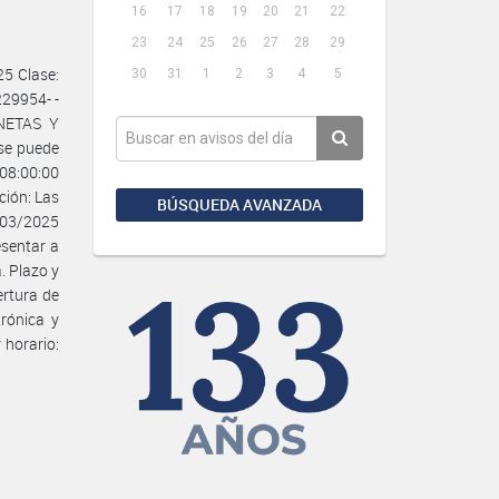
16
17
18
19
20
21
22
23
24
25
26
27
28
29
25 Clase:
30
31
1
2
3
4
5
229954- -
NETAS Y
 se puede
 08:00:00
ción: Las
BÚSQUEDA AVANZADA
/03/2025
esentar a
. Plazo y
ertura de
rónica y
 horario: