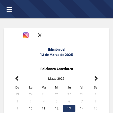
Toggle
navigation
Edición del
13 de Marzo de 2025
Ediciones Anteriores
Marzo 2025
Do
Lu
Ma
Mi
Ju
Vi
Sa
23
24
25
26
27
28
1
2
3
4
5
6
7
8
9
10
11
12
13
14
15