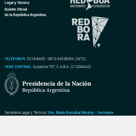
Legal y Técnica
Boletín Oficial
de la República Argentina
TELÉFONOS:
5218-8400 - 0810-345-BORA (2672)
SEDE CENTRAL:
Suipacha 767, C.A.B.A. (C1008AAO)
Secretaría Legal y Técnica |
Dra. María Ibarzabal Murphy - Secretaria
Dirección Nacional del Registro Oficial |
Dr. Walter Rubén Gonzalez - Director
Nacional