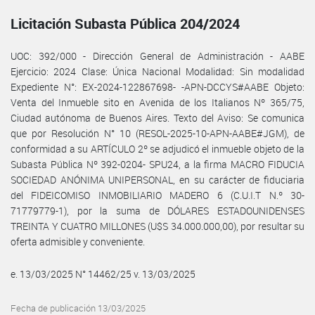
Licitación Subasta Pública 204/2024
UOC: 392/000 - Dirección General de Administración - AABE
Ejercicio: 2024 Clase: Única Nacional Modalidad: Sin modalidad
Expediente N°: EX-2024-122867698- -APN-DCCYS#AABE Objeto:
Venta del Inmueble sito en Avenida de los Italianos Nº 365/75,
Ciudad autónoma de Buenos Aires. Texto del Aviso: Se comunica
que por Resolución N° 10 (RESOL-2025-10-APN-AABE#JGM), de
conformidad a su ARTÍCULO 2º se adjudicó el inmueble objeto de la
Subasta Pública Nº 392-0204- SPU24, a la firma MACRO FIDUCIA
SOCIEDAD ANÓNIMA UNIPERSONAL, en su carácter de fiduciaria
del FIDEICOMISO INMOBILIARIO MADERO 6 (C.U.I.T N.º 30-
71779779-1), por la suma de DÓLARES ESTADOUNIDENSES
TREINTA Y CUATRO MILLONES (U$S 34.000.000,00), por resultar su
oferta admisible y conveniente.
e. 13/03/2025 N° 14462/25 v. 13/03/2025
Fecha de publicación 13/03/2025