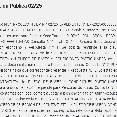
ción Pública 02/25
R N°. 1 PROCESO N°: L.P N.º 02/25 EXPEDIENTE N°: EX-2025-00588394
PAR#SDGOPII -NOMBRE DEL PROCESO: Servicio Integral de Limp
n de insumos para Agencia Sede Paraná - DI RPAR - DGI – ARCA. I. RES
AS EFECTUADAS Consulta N° 1: PUNTO 7.2 - Persona física deberá ce
on escribano ? Respuesta N.º 1: Se solicita remitirse a la clau
NTACIÓN SOLICITADA de la SECCIÓN III – PROCESO DE SELECC
ISTA del PLIEGO DE BASES Y CONDICIONES PARTICULARES, en la
ra la documentación referida a Personas Humanas. Consulta N° 2: PUN
ersona física que corresponde presentar ? Respuesta N.º 2: Lo establec
a 7.3 DOCUMENTACIÓN SOLICITADA de la SECCIÓN III – PROCESO DE S
NTRATISTA del PLIEGO DE BASES Y CONDICIONES PARTICULARE
ia a la documentación requerida para Personas Jurídicas. Consulta N.
 contamos con local comercial, estaría bien enviar alta en Afim?Respues
ra lo establecido en la clausula 7.7 DOCUMENTACIÓN SOLICITADA de la
ROCESO DE SELECCIÓN DEL CONTRATISTA del PLIEGO DE BASES Y CON
ARES, en la cual se encuentran los requisitos referidos a Habilitación M
DIFICACIÓN DEL PLIEGO Se modifica la CLAUSULA 8.2 ELEGIBILI