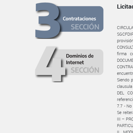
Licita
CIRCULA
SGCFDIR
provisió
CONSULT
firma c
DOCUME
CONTRAT
encuent
Siendo p
clausul
DEL CO
referenc
7.7 - No
Se reite
III – P
PARTICUL
II. MO