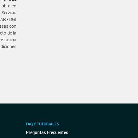
 obra en
Servicio
PAR - DGI
resas con
eto de la
onstancia
diciones
FAQ Y TUTORIALES
Preguntas Frecuentes