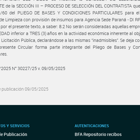
E de la SECCIÓN III – PROCESO DE SELECCIÓN DEL CONTRATISTA que
6/60 del PLIEGO DE BASES Y CONDICIONES PARTICULARES para el 
 de Limpieza con provisión de insumos para Agencia Sede Paraná - DI R
por el presente texto, a saber: 8.2 No serán consideradas aquellas emp
AD inferior a TRES (3) años en la actividad económica inherente al obj
 Licitación Pública, declarándose a las mismas “inadmisibles”. Se deja c
presente Circular forma parte integrante del Pliego de Bases y Con
ares.
5/2025 N° 30227/25 v. 09/05/2025
e publicación 09/05/2025
OS Y SERVICIOS
AUTENTICACIONES
de Publicación
BFA Repositorio recibos