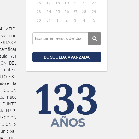
16
17
18
19
20
21
22
23
24
25
26
27
28
29
30
31
1
2
3
4
5
- -AFIP-
ieza con
PUESTAS A
rtificar
sula 7.1
BÚSQUEDA AVANZADA
IÓN DEL
 cual se
TO 7.3 -
ido en la
ELECCIÓN
S, hace
º3: PUNTO
ta N.º 3:
 SECCIÓN
DICIONES
unicipal.
DAD DEL