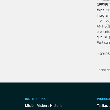
OFERENT
fojas 2
Integral
– ARCA, 
ANTIGÜED
presente
que la 
Particul
e. 09/0
Fecha d
INSTITUCIONAL
PRODUCT
Misión, Visión e Historia
Tarifas 