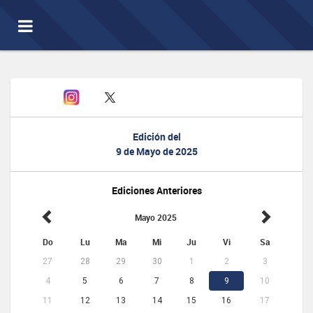
Toggle
navigation
Edición del
9 de Mayo de 2025
Ediciones Anteriores
Mayo 2025
Do
Lu
Ma
Mi
Ju
Vi
Sa
27
28
29
30
1
2
3
4
5
6
7
8
9
10
11
12
13
14
15
16
17