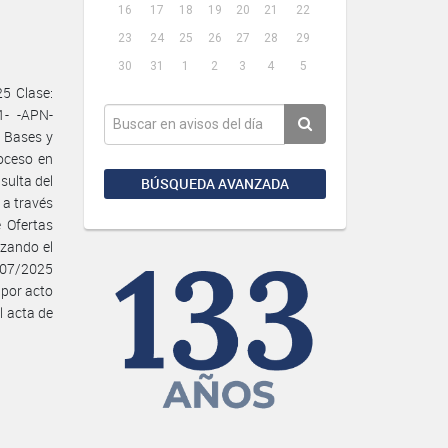
16
17
18
19
20
21
22
23
24
25
26
27
28
29
30
31
1
2
3
4
5
5 Clase:
1- -APN-
 Bases y
roceso en
sulta del
BÚSQUEDA AVANZADA
 a través
 Ofertas
izando el
/07/2025
 por acto
l acta de