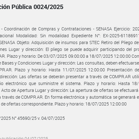
ación Pública 0024/2025
 - Coordinación de Compras y Contrataciones - SENASA Ejercicio: 202
acional Modalidad: Sin modalidad Expediente N°: EX-2025-6118691
ENASA Objeto: Adquisición de insumos para STEC Retiro del Pliego de
nes Lugar y dirección: El pliego se puede adquirir participando del p
. Plazo y horario: De 03/07/2025 09:00:00 a 18/07/2025 12:00:00 Con
e Bases y Condiciones Lugar y dirección: Las consultas, deben efectuarse
R.AR. Plazo y horario: Hasta 11/07/2025 12:00:00 Presentación de
dirección: Las ofertas se deberán presentar a través de COMPR.AR util
io electrónico que suministre el sistema. Plazo y horario: Hasta 18
 Acto de Apertura Lugar y dirección: La apertura de ofertas se efectuará
a través de COMPR.AR. En forma electrónica y automática se generará e
 de ofertas correspondiente. Plazo y horario: 18/07/2025 12:00:00
7/2025 N° 45690/25 v. 04/07/2025
e publicación 04/07/2025