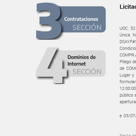
Licit
UOC: 52
Única N
DSAYF#S
Condicio
COMPR.AR
Pliego d
de COMP
Lugar y 
formular
12:00:00
público 
apertura
e. 03/0
Fecha d