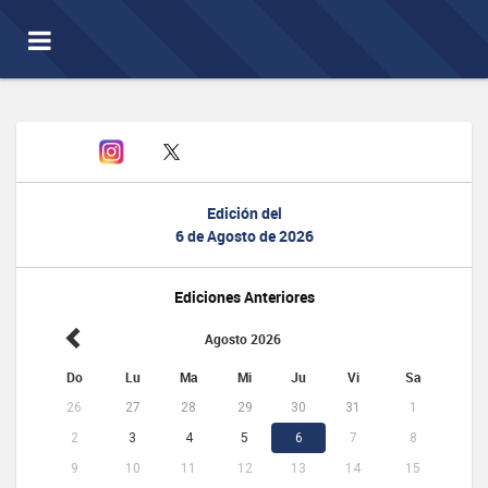
Toggle
navigation
Edición del
6 de Agosto de 2026
Ediciones Anteriores
Agosto 2026
Do
Lu
Ma
Mi
Ju
Vi
Sa
26
27
28
29
30
31
1
2
3
4
5
6
7
8
9
10
11
12
13
14
15