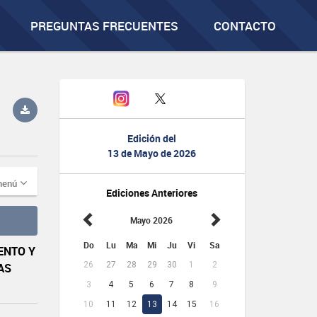
PREGUNTAS FRECUENTES
CONTACTO
Edición del
13 de Mayo de 2026
menú
Ediciones Anteriores
Mayo 2026
Do
Lu
Ma
Mi
Ju
Vi
Sa
ENTO Y
26
27
28
29
30
1
2
AS
3
4
5
6
7
8
9
10
11
12
13
14
15
16