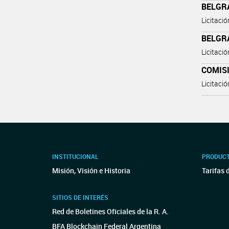
BELGRA
Licitaci
BELGRA
Licitaci
COMISI
Licitaci
INSTITUCIONAL
PRODUCT
Misión, Visión e Historia
Tarifas 
SITIOS DE INTERÉS
Red de Boletines Oficiales de la R. A.
BFA Blockchain Federal Argentina