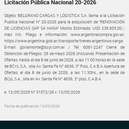
Licitación Pública Nacional 20-2026
Objeto: BELGRANO CARGAS Y LOGISTICA S.A. llama a la Licitación
Publica Nacional N° 20-2026 para la adquisición de “RENOVACIÓN
DE LICENCIAS SAP S4 HANA” Monto Estimado: USD 236.605,00.-;
más IVA. Pliego e información: www.argentinacompra.gov.ar;
https://www.argentina.gob.ar/transporte/trenes-argentinos-carga
E-mail: gbriamonte@bcyl.com.ar / Tel. 6091-2247 Cierre de
Obtención de Pliegos: 26 de mayo 2026 (inclusive). Presentación de
Ofertas: hasta el día 8 de junio de 2026, a las 11.00 horas en la sede
de BCYL S.A., sita Av. Santa Fe N° 4636, 3° Piso, C.A.B.A Apertura de
Ofertas: el día 8 de junio de 2026, a las 11.30hs., en la sede de
BCyL S.A., sita en Av. Santa Fe N° 4636, 3° piso, C.A.B.A.
e. 12/05/2026 N° 31072/26 v. 13/05/2026
Fecha de publicación 13/05/2026