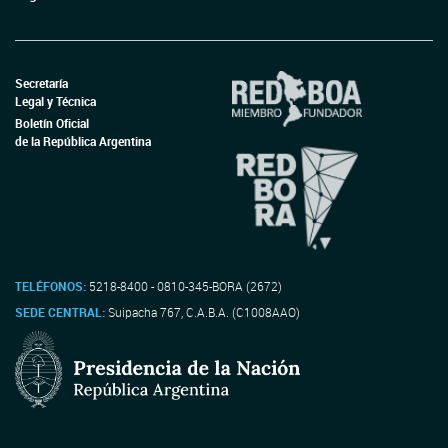
Secretaría
Legal y Técnica
Boletín Oficial
de la República Argentina
TELÉFONOS:
5218-8400 - 0810-345-BORA (2672)
SEDE CENTRAL:
Suipacha 767, C.A.B.A. (C1008AAO)