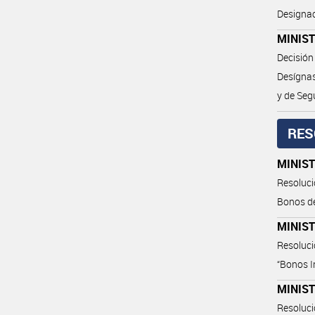
Designac
MINIST
Decisión
Desígnas
y de Seg
RES
MINIST
Resoluci
Bonos de
MINIST
Resoluci
“Bonos I
MINIS
Resoluci