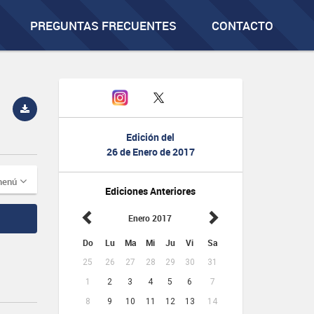
PREGUNTAS FRECUENTES
CONTACTO
Edición del
26 de Enero de 2017
menú
Ediciones Anteriores
Enero 2017
Do
Lu
Ma
Mi
Ju
Vi
Sa
25
26
27
28
29
30
31
1
2
3
4
5
6
7
8
9
10
11
12
13
14