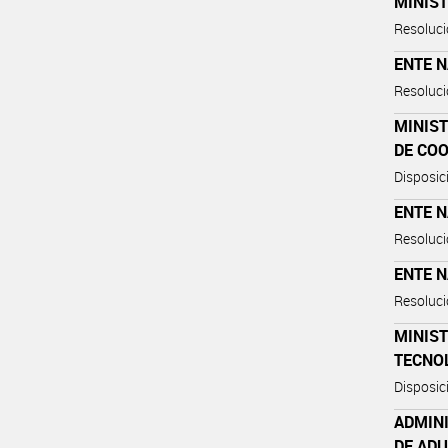
MINIS
Resoluci
ENTE 
Resoluc
MINIS
DE COO
Disposic
ENTE 
Resoluci
ENTE 
Resoluci
MINIST
TECNO
Disposic
ADMIN
DE AD