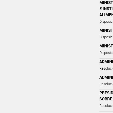
MINIST
E INS
ALIME
Disposi
MINIST
Disposi
MINIST
Disposi
ADMINI
Resoluc
ADMINI
Resoluc
PRESID
SOBRE
Resoluci