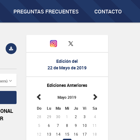
PREGUNTAS FRECUENTES
CONTACTO
Edición del
22 de Mayo de 2019
menú
Ediciones Anteriores
Mayo 2019
Do
Lu
Ma
Mi
Ju
Vi
Sa
IONAL
28
29
30
1
2
3
4
OR
5
6
7
8
9
10
11
12
13
14
15
16
17
18