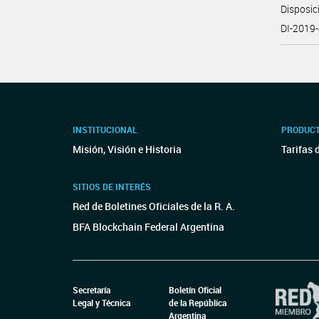
Disposi
DI-201
INSTITUCIONAL
PRODUCT
Misión, Visión e Historia
Tarifas 
SITIOS DE INTERÉS
Red de Boletines Oficiales de la R. A.
BFA Blockchain Federal Argentina
Secretaría
Boletín Oficial
Legal y Técnica
de la República
Argentina