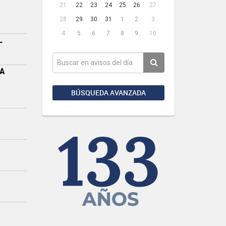
21
22
23
24
25
26
27
28
29
30
31
1
2
3
4
5
6
7
8
9
10
L
LA
BÚSQUEDA AVANZADA