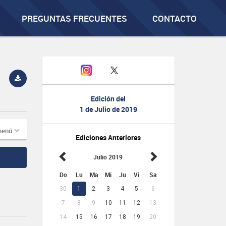
PREGUNTAS FRECUENTES
CONTACTO
Edición del
1 de Julio de 2019
menú
Ediciones Anteriores
Julio 2019
Do
Lu
Ma
Mi
Ju
Vi
Sa
30
1
2
3
4
5
6
7
8
9
10
11
12
13
14
15
16
17
18
19
20