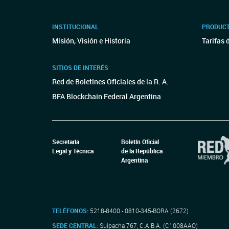
INSTITUCIONAL
PRODUCT
Misión, Visión e Historia
Tarifas 
SITIOS DE INTERÉS
Red de Boletines Oficiales de la R. A.
BFA Blockchain Federal Argentina
Secretaría
Boletín Oficial
Legal y Técnica
de la República
Argentina
TELÉFONOS:
5218-8400 - 0810-345-BORA (2672)
SEDE CENTRAL:
Suipacha 767, C.A.B.A. (C1008AAO)