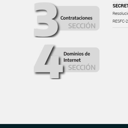
SECRET
Resoluc
RESFC-