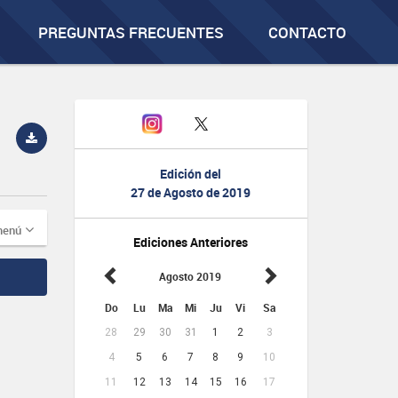
PREGUNTAS FRECUENTES
CONTACTO
Edición del
27 de Agosto de 2019
menú
Ediciones Anteriores
Agosto 2019
Do
Lu
Ma
Mi
Ju
Vi
Sa
28
29
30
31
1
2
3
4
5
6
7
8
9
10
11
12
13
14
15
16
17