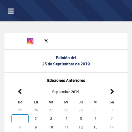
Toggle
navigation
Edición del
25 de Septiembre de 2019
Ediciones Anteriores
Septiembre 2019
Do
Lu
Ma
Mi
Ju
Vi
Sa
25
26
27
28
29
30
31
1
2
3
4
5
6
7
8
9
10
11
12
13
14