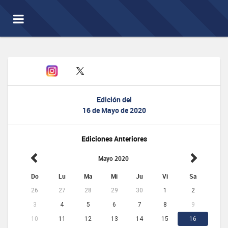
Toggle
navigation
Edición del
16 de Mayo de 2020
Ediciones Anteriores
Mayo 2020
Do
Lu
Ma
Mi
Ju
Vi
Sa
26
27
28
29
30
1
2
3
4
5
6
7
8
9
10
11
12
13
14
15
16