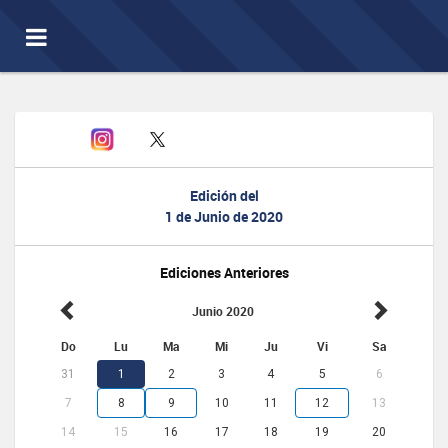
Toggle
navigation
Edición del
1 de Junio de 2020
Ediciones Anteriores
Junio 2020
Do
Lu
Ma
Mi
Ju
Vi
Sa
31
1
2
3
4
5
6
7
8
9
10
11
12
13
14
15
16
17
18
19
20