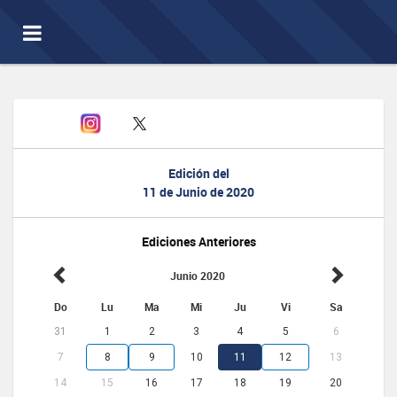
Toggle
navigation
Edición del
11 de Junio de 2020
Ediciones Anteriores
Junio 2020
Do
Lu
Ma
Mi
Ju
Vi
Sa
31
1
2
3
4
5
6
7
8
9
10
11
12
13
14
15
16
17
18
19
20