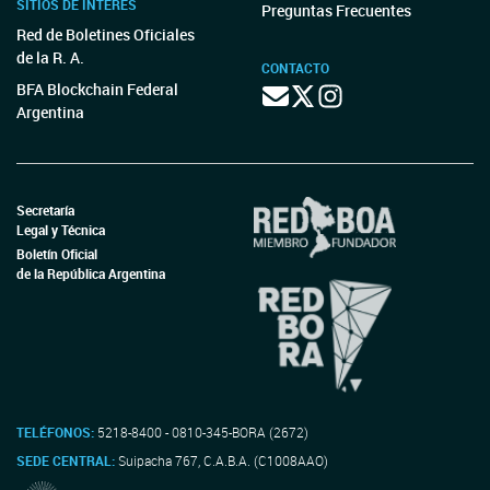
SITIOS DE INTERÉS
Preguntas Frecuentes
Red de Boletines Oficiales
de la R. A.
CONTACTO
BFA Blockchain Federal
Argentina
Secretaría
Legal y Técnica
Boletín Oficial
de la República Argentina
TELÉFONOS:
5218-8400 - 0810-345-BORA (2672)
SEDE CENTRAL:
Suipacha 767, C.A.B.A. (C1008AAO)