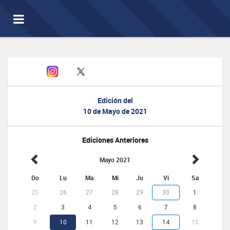
Toggle
navigation
Edición del
10 de Mayo de 2021
Ediciones Anteriores
Mayo 2021
Do
Lu
Ma
Mi
Ju
Vi
Sa
25
26
27
28
29
30
1
2
3
4
5
6
7
8
9
10
11
12
13
14
15