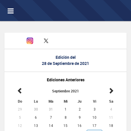
Toggle
navigation
Edición del
28 de Septiembre de 2021
Ediciones Anteriores
Septiembre 2021
Do
Lu
Ma
Mi
Ju
Vi
Sa
29
30
31
1
2
3
4
5
6
7
8
9
10
11
12
13
14
15
16
17
18