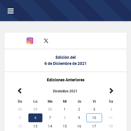
Toggle
navigation
Edición del
6 de Diciembre de 2021
Ediciones Anteriores
Diciembre 2021
Do
Lu
Ma
Mi
Ju
Vi
Sa
28
29
30
1
2
3
4
5
6
7
8
9
10
11
12
13
14
15
16
17
18