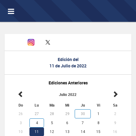
Toggle
navigation
Edición del
11 de Julio de 2022
Ediciones Anteriores
Julio 2022
Do
Lu
Ma
Mi
Ju
Vi
Sa
26
27
28
29
30
1
2
3
4
5
6
7
8
9
10
11
12
13
14
15
16