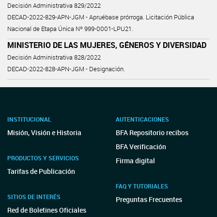
Decisión Administrativa 829/2022
DECAD-2022-829-APN-JGM - Apruébase prórroga. Licitación Pública
Nacional de Etapa Única Nº 999-0001-LPU21.
MINISTERIO DE LAS MUJERES, GÉNEROS Y DIVERSIDAD
Decisión Administrativa 828/2022
DECAD-2022-828-APN-JGM - Designación.
INSTITUCIONAL
AUTENTICACIONES
Misión, Visión e Historia
BFA Repositorio recibos
BFA Verificación
PRODUCTOS Y SERVICIOS
Firma digital
Tarifas de Publicación
FAQ Y TUTORIALES
SITIOS DE INTERÉS
Preguntas Frecuentes
Red de Boletines Oficiales