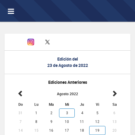
Toggle
navigation
Edición del
23 de Agosto de 2022
Ediciones Anteriores
Agosto 2022
Do
Lu
Ma
Mi
Ju
Vi
Sa
31
1
2
3
4
5
6
7
8
9
10
11
12
13
14
15
16
17
18
19
20