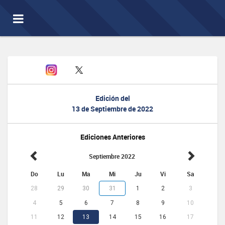
Toggle
navigation
Edición del
13 de Septiembre de 2022
Ediciones Anteriores
Septiembre 2022
Do
Lu
Ma
Mi
Ju
Vi
Sa
28
29
30
31
1
2
3
4
5
6
7
8
9
10
11
12
13
14
15
16
17