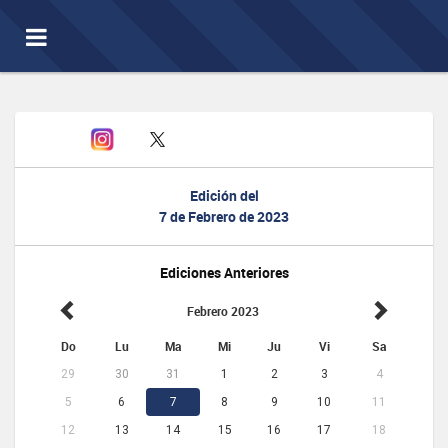
Toggle
navigation
Edición del
7 de Febrero de 2023
Ediciones Anteriores
Febrero 2023
Do
Lu
Ma
Mi
Ju
Vi
Sa
29
30
31
1
2
3
4
5
6
7
8
9
10
11
12
13
14
15
16
17
18