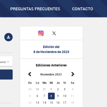
PREGUNTAS FRECUENTES
CONTACTO
Edición del
8 de Noviembre de 2023
menú
Ediciones Anteriores
Noviembre 2023
Do
Lu
Ma
Mi
Ju
Vi
Sa
29
30
31
1
2
3
4
5
6
7
8
9
10
11
12
13
14
15
16
17
18