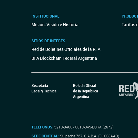
INSTITUCIONAL
PRODUCT
Misión, Visión e Historia
Tarifas 
SITIOS DE INTERÉS
Red de Boletines Oficiales de la R. A.
BFA Blockchain Federal Argentina
Secretaría
Boletín Oficial
Legal y Técnica
de la República
Argentina
TELÉFONOS:
5218-8400 - 0810-345-BORA (2672)
SEDE CENTRAL:
Suipacha 767, C.A.B.A. (C1008AAO)