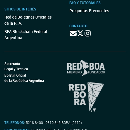
FAQ Y TUTORIALES
SITIOS DE INTERÉS
Preguntas Frecuentes
Red de Boletines Oficiales
de la R. A.
CONTACTO
BFA Blockchain Federal
Argentina
Secretaría
Legal y Técnica
Boletín Oficial
de la República Argentina
TELÉFONOS:
5218-8400 - 0810-345-BORA (2672)
SEDE CENTRAL:
Suipacha 767, C.A.B.A. (C1008AAO)