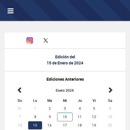
Toggle
navigation
Edición del
15 de Enero de 2024
Ediciones Anteriores
Enero 2024
Do
Lu
Ma
Mi
Ju
Vi
Sa
31
1
2
3
4
5
6
7
8
9
10
11
12
13
14
15
16
17
18
19
20