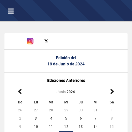
Toggle
navigation
Edición del
19 de Junio de 2024
Ediciones Anteriores
Junio 2024
Do
Lu
Ma
Mi
Ju
Vi
Sa
26
27
28
29
30
31
1
2
3
4
5
6
7
8
9
10
11
12
13
14
15