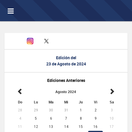
Toggle
navigation
Edición del
23 de Agosto de 2024
Ediciones Anteriores
Agosto 2024
Do
Lu
Ma
Mi
Ju
Vi
Sa
28
29
30
31
1
2
3
4
5
6
7
8
9
10
11
12
13
14
15
16
17