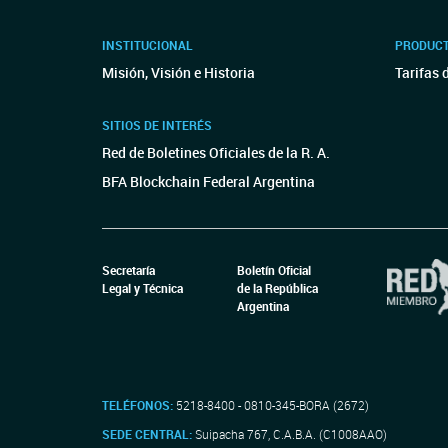
INSTITUCIONAL
PRODUCT
Misión, Visión e Historia
Tarifas 
SITIOS DE INTERÉS
Red de Boletines Oficiales de la R. A.
BFA Blockchain Federal Argentina
Secretaría
Boletín Oficial
Legal y Técnica
de la República
Argentina
TELÉFONOS:
5218-8400 - 0810-345-BORA (2672)
SEDE CENTRAL:
Suipacha 767, C.A.B.A. (C1008AAO)