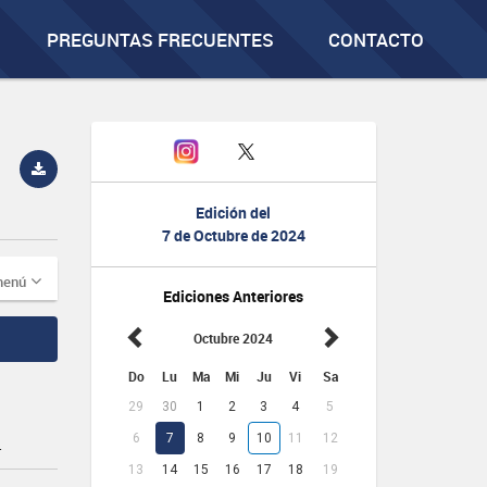
PREGUNTAS FRECUENTES
CONTACTO
Edición del
7 de Octubre de 2024
menú
Ediciones Anteriores
Octubre 2024
Do
Lu
Ma
Mi
Ju
Vi
Sa
29
30
1
2
3
4
5
6
7
8
9
10
11
12
.
13
14
15
16
17
18
19